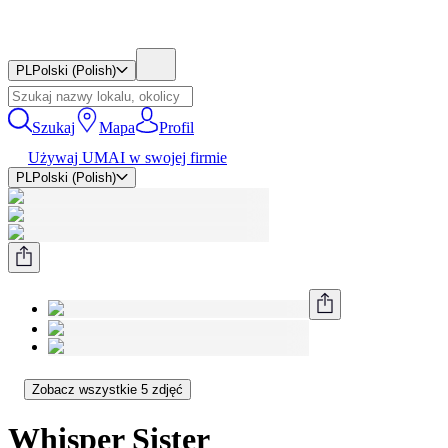
PL
Polski (Polish)
Szukaj
Mapa
Profil
Używaj UMAI w swojej firmie
PL
Polski (Polish)
Zobacz wszystkie 5 zdjęć
Whisper Sister