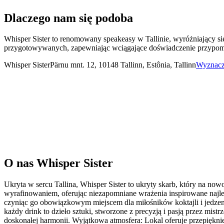
Dlaczego nam się podoba
Whisper Sister to renomowany speakeasy w Tallinie, wyróżniający się
przygotowywanych, zapewniając wciągające doświadczenie przypomi
Whisper Sister
Pärnu mnt. 12, 10148 Tallinn, Estônia, Tallinn
Wyznacz 
O nas
Whisper Sister
Ukryta w sercu Tallina, Whisper Sister to ukryty skarb, który na no
wyrafinowaniem, oferując niezapomniane wrażenia inspirowane najle
czyniąc go obowiązkowym miejscem dla miłośników koktajli i jedzen
każdy drink to dzieło sztuki, stworzone z precyzją i pasją przez mis
doskonałej harmonii. Wyjątkowa atmosfera: Lokal oferuje przepięknie