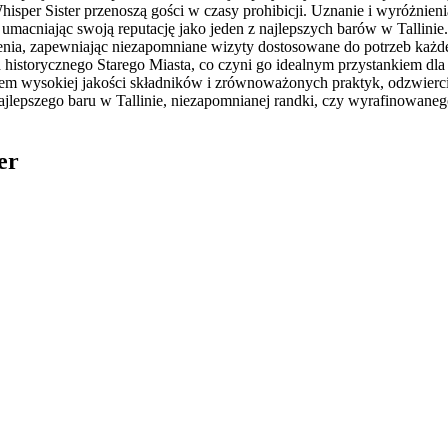
sper Sister przenoszą gości w czasy prohibicji. Uznanie i wyróżnieni
 umacniając swoją reputację jako jeden z najlepszych barów w Tallini
enia, zapewniając niezapomniane wizyty dostosowane do potrzeb każd
u od historycznego Starego Miasta, co czyni go idealnym przystankiem
niem wysokiej jakości składników i zrównoważonych praktyk, odzwier
jlepszego baru w Tallinie, niezapomnianej randki, czy wyrafinowaneg
er