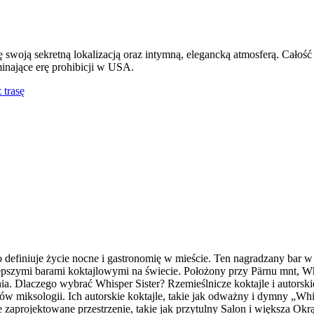
 swoją sekretną lokalizacją oraz intymną, elegancką atmosferą. Całość 
nające erę prohibicji w USA.
trasę
wo definiuje życie nocne i gastronomię w mieście. Ten nagradzany bar 
pszymi barami koktajlowymi na świecie. Położony przy Pärnu mnt, Whi
ia. Dlaczego wybrać Whisper Sister? Rzemieślnicze koktajle i autors
trzów miksologii. Ich autorskie koktajle, takie jak odważny i dymny „W
 zaprojektowane przestrzenie, takie jak przytulny Salon i większa Ok