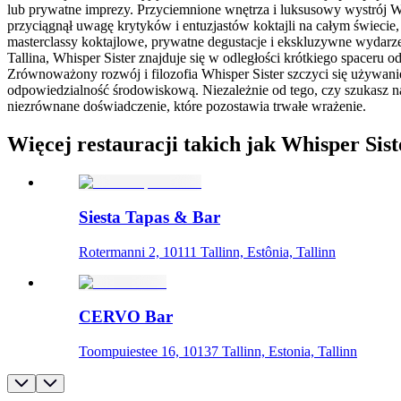
lub prywatne imprezy. Przyciemnione wnętrza i luksusowy wystrój Whi
przyciągnął uwagę krytyków i entuzjastów koktajli na całym świecie,
masterclassy koktajlowe, prywatne degustacje i ekskluzywne wydarz
Tallina, Whisper Sister znajduje się w odległości krótkiego spacer
Zrównoważony rozwój i filozofia Whisper Sister szczyci się używa
odpowiedzialność środowiskową. Niezależnie od tego, czy szukasz na
niezrównane doświadczenie, które pozostawia trwałe wrażenie.
Więcej restauracji takich jak Whisper Sist
Siesta Tapas & Bar
Rotermanni 2, 10111 Tallinn, Estônia, Tallinn
CERVO Bar
Toompuiestee 16, 10137 Tallinn, Estonia, Tallinn