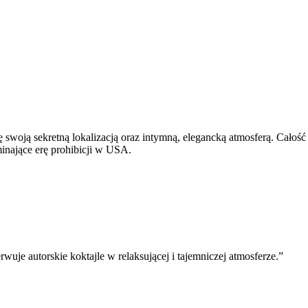
 swoją sekretną lokalizacją oraz intymną, elegancką atmosferą. Całość 
nające erę prohibicji w USA.
uje autorskie koktajle w relaksującej i tajemniczej atmosferze.