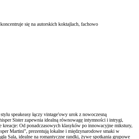
koncentruje się na autorskich koktajlach, fachowo
w stylu speakeasy łączy vintage'owy urok z nowoczesną
sper Sister zapewnia idealną równowagę intymności i intrygi,
kie kreacje: Od ponadczasowych klasyków po innowacyjne mikstury,
hisper Martini”, prezentują lokalne i międzynarodowe smaki w
rągła Sala, idealne na romantyczne randki, żywe spotkania grupowe