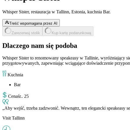
Whisper Sister, restauracja w Tallinn, Estonia, kuchnia Bar.
Treść wspomagana przez AI
Zarezerwuj stolik
Kup kartę podarunkową
Dlaczego nam się podoba
Whisper Sister to renomowany speakeasy w Tallinie, wyróżniający się
przygotowywanych, zapewniając wciągające doświadczenie przypomi
Kuchnia
Bar
Cena
śr.
.
25
Aby wejść, trzeba zadzwonić. Wewnątrz, ten elegancki speakeasy serw
Visit Tallinn