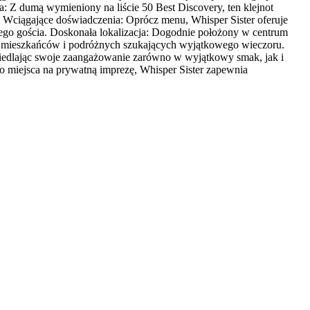
a: Z dumą wymieniony na liście 50 Best Discovery, ten klejnot
e. Wciągające doświadczenia: Oprócz menu, Whisper Sister oferuje
ego gościa. Doskonała lokalizacja: Dogodnie położony w centrum
 dla mieszkańców i podróżnych szukających wyjątkowego wieczoru.
ciedlając swoje zaangażowanie zarówno w wyjątkowy smak, jak i
o miejsca na prywatną imprezę, Whisper Sister zapewnia