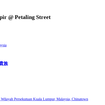
pir @ Petaling Street
aysia
 霓貴族
r, Wilayah Persekutuan Kuala Lumpur, Malaysia, Chinatown