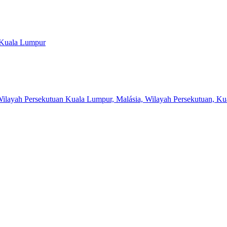
, Kuala Lumpur
 Wilayah Persekutuan Kuala Lumpur, Malásia, Wilayah Persekutuan, K