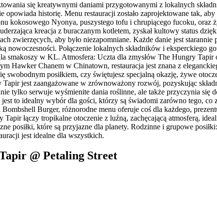
towania się kreatywnymi daniami przygotowanymi z lokalnych składnik
opowiada historię. Menu restauracji zostało zaprojektowane tak, ab
ionu kokosowego Nyonya, puszystego tofu i chrupiącego fucoku, oraz
erzająca kreacja z buraczanym kotletem, zyskał kultowy status dzięk
uktach zwierzęcych, aby było niezapomniane. Każde danie jest starannie
tką nowoczesności. Połączenie lokalnych składników i eksperckiego got
smakoszy w KL. Atmosfera: Uczta dla zmysłów The Hungry Tapir oferu
nym Hawker Chanem w Chinatown, restauracja jest znana z eleganckieg
 się swobodnym posiłkiem, czy świętujesz specjalną okazję, żywe otocz
apir jest zaangażowane w zrównoważony rozwój, pozyskując składniki
a nie tylko serwuje wyśmienite dania roślinne, ale także przyczynia si
t to idealny wybór dla gości, którzy są świadomi zarówno tego, co zn
Bombshell Burger, różnorodne menu oferuje coś dla każdego, prezentu
 Tapir łączy tropikalne otoczenie z luźną, zachęcającą atmosferą, i
e posiłki, które są przyjazne dla planety. Rodzinne i grupowe posiłki
uracji jest idealne dla wszystkich.
Tapir @ Petaling Street