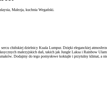
alaysia, Malezja, kuchnia Wegański.
sercu chińskiej dzielnicy Kuala Lumpur. Dzięki eleganckiej atmosferze,
ycznych malezyjskich dań, takich jak Jungle Laksa i Rainbow Ulam Fr
 smaków. Dodajmy do tego pomysłowe koktajle i przytulny klimat, a n