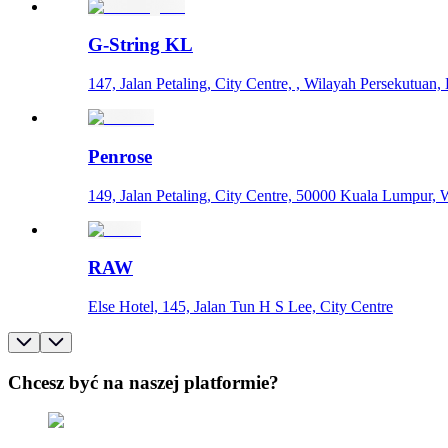
G-String KL
147, Jalan Petaling, City Centre, , Wilayah Persekutuan
Penrose
149, Jalan Petaling, City Centre, 50000 Kuala Lumpur,
RAW
Else Hotel, 145, Jalan Tun H S Lee, City Centre
Chcesz być na naszej platformie?