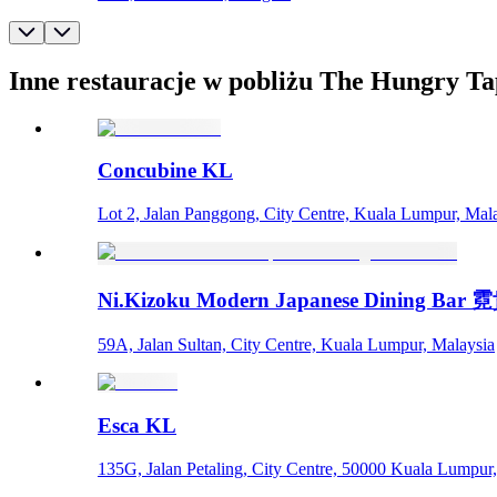
Inne restauracje w pobliżu The Hungry Ta
Concubine KL
Lot 2, Jalan Panggong, City Centre, Kuala Lumpur, Mal
Ni.Kizoku Modern Japanese Dining Bar
59A, Jalan Sultan, City Centre, Kuala Lumpur, Malaysia
Esca KL
135G, Jalan Petaling, City Centre, 50000 Kuala Lumpu