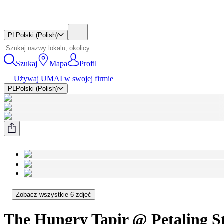
PL
Polski (Polish)
Szukaj
Mapa
Profil
Używaj UMAI w swojej firmie
PL
Polski (Polish)
Zobacz wszystkie 6 zdjęć
The Hungry Tapir @ Petaling St