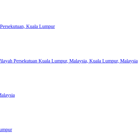
h Persekutuan, Kuala Lumpur
ilayah Persekutuan Kuala Lumpur, Malaysia, Kuala Lumpur, Malaysia
Malaysia
Lumpur