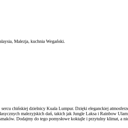
alaysia, Malezja, kuchnia Wegański.
sercu chińskiej dzielnicy Kuala Lumpur. Dzięki eleganckiej atmosferze,
ycznych malezyjskich dań, takich jak Jungle Laksa i Rainbow Ulam Fr
 smaków. Dodajmy do tego pomysłowe koktajle i przytulny klimat, a n