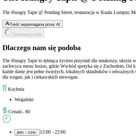
The Hungry Tapir @ Petaling Street, restauracja w Kuala Lumpur, M
Treść wspomagana przez AI
Zarezerwuj stolik
Dlaczego nam się podoba
The Hungry Tapir to tętniąca życiem przystań dla smakoszy, ukryta w 
zachwyca menu fusion, gdzie Wschód spotyka się z Zachodem. Od klas
każde danie jest pełne świeżych, lokalnych składników i odważnych
dla wegan, jak i ciekawskich niewegan.
Kuchnia
Wegański
Cena
śr.
.
80
12:00 - 22:00
pon. - czw.
: