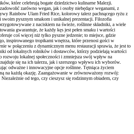
ów, które celebrują bogate dziedzictwo kulinarne Malezji.
y zadowolić zarówno wegan, jak i osoby niebędące weganami, z
 żywy Rainbow Ulam Fried Rice, kolorowy talerz pachnącego ryżu z
i swoim pysznym smakom i unikalnej prezentacji. Filozofia
 przygotowywane z naciskiem na świeże, roślinne składniki, a wiele
owania gwarantuje, że każdy kęs jest pełen smaku i wartości
je coś więcej niż tylko pyszne jedzenie; to miejsce, gdzie
o, inspirowanego tropikami wnętrza, które przenosi gości w
enie w połączeniu z dynamicznym menu restauracji sprawia, że jest to
 od lokalnych rolników i dostawców, którzy podzielają wartości
ę do rozwoju lokalnej społeczności i zmniejsza swój wpływ na
ajduje się na ich talerzu, jak i szerszego wpływu ich wyborów.
jąc odważne i innowacyjne opcje roślinne. Tętniąca życiem
dealną na każdą okazję. Zaangażowanie w zrównoważony rozwój:
: Niezależnie od tego, czy cieszysz się rodzinnym obiadem, czy