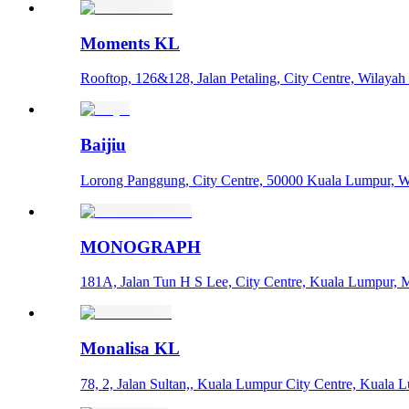
Moments KL
Rooftop, 126&128, Jalan Petaling, City Centre, Wilaya
Baijiu
Lorong Panggung, City Centre, 50000 Kuala Lumpur, W
MONOGRAPH
181A, Jalan Tun H S Lee, City Centre, Kuala Lumpur, 
Monalisa KL
78, 2, Jalan Sultan,, Kuala Lumpur City Centre, Kuala 