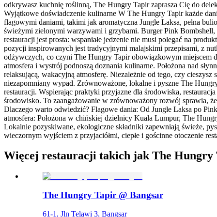
odkrywasz kuchnię roślinną, The Hungry Tapir zaprasza Cię do delek
Wyjątkowe doświadczenie kulinarne W The Hungry Tapir każde danie 
flagowymi daniami, takimi jak aromatyczna Jungle Laksa, pełna bul
świeżymi zielonymi warzywami i grzybami. Burger Pink Bombshell, ud
restauracji jest prosta: wspaniałe jedzenie nie musi polegać na prod
pozycji inspirowanych jest tradycyjnymi malajskimi przepisami, z nu
odżywczych, co czyni The Hungry Tapir obowiązkowym miejscem dla 
atmosfera i wystrój podnoszą doznania kulinarne. Położona nad słyn
relaksującą, wakacyjną atmosferę. Niezależnie od tego, czy cieszysz
niezapomniany wypad. Zrównoważone, lokalne i pyszne The Hungry T
restauracji. Wspierając praktyki przyjazne dla środowiska, restauracj
środowisko. To zaangażowanie w zrównoważony rozwój sprawia, że jes
Dlaczego warto odwiedzić? Flagowe dania: Od Jungle Laksa po Pink 
atmosfera: Położona w chińskiej dzielnicy Kuala Lumpur, The Hungry
Lokalnie pozyskiwane, ekologiczne składniki zapewniają świeże, pyszn
wieczornym wyjściem z przyjaciółmi, ciepłe i gościnne otoczenie resta
Więcej restauracji takich jak The Hungry 
The Hungry Tapir @ Bangsar
61-1, Jln Telawi 3, Bangsar