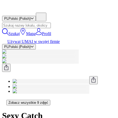
PL
Polski (Polish)
Szukaj
Mapa
Profil
Używaj UMAI w swojej firmie
PL
Polski (Polish)
Zobacz wszystkie 9 zdjęć
Sexy Catch