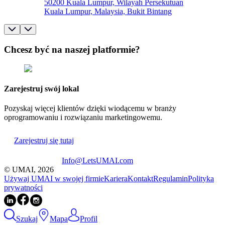
50200 Kuala Lumpur, Wilayah Persekutuan
Kuala Lumpur, Malaysia, Bukit Bintang
Chcesz być na naszej platformie?
Zarejestruj swój lokal
Pozyskaj więcej klientów dzięki wiodącemu w branży
oprogramowaniu i rozwiązaniu marketingowemu.
Zarejestruj się tutaj
Info@LetsUMAI.com
© UMAI,
2026
Używaj UMAI w swojej firmie
Kariera
Kontakt
Regulamin
Polityka
prywatności
Szukaj
Mapa
Profil