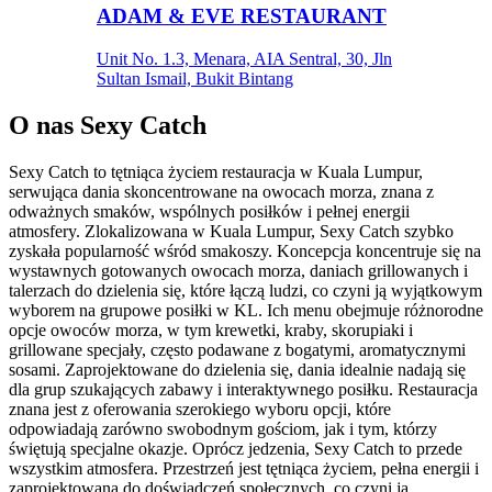
ADAM & EVE RESTAURANT
Unit No. 1.3, Menara, AIA Sentral, 30, Jln
Sultan Ismail, Bukit Bintang
O nas
Sexy Catch
Sexy Catch to tętniąca życiem restauracja w Kuala Lumpur,
serwująca dania skoncentrowane na owocach morza, znana z
odważnych smaków, wspólnych posiłków i pełnej energii
atmosfery. Zlokalizowana w Kuala Lumpur, Sexy Catch szybko
zyskała popularność wśród smakoszy. Koncepcja koncentruje się na
wystawnych gotowanych owocach morza, daniach grillowanych i
talerzach do dzielenia się, które łączą ludzi, co czyni ją wyjątkowym
wyborem na grupowe posiłki w KL. Ich menu obejmuje różnorodne
opcje owoców morza, w tym krewetki, kraby, skorupiaki i
grillowane specjały, często podawane z bogatymi, aromatycznymi
sosami. Zaprojektowane do dzielenia się, dania idealnie nadają się
dla grup szukających zabawy i interaktywnego posiłku. Restauracja
znana jest z oferowania szerokiego wyboru opcji, które
odpowiadają zarówno swobodnym gościom, jak i tym, którzy
świętują specjalne okazje. Oprócz jedzenia, Sexy Catch to przede
wszystkim atmosfera. Przestrzeń jest tętniąca życiem, pełna energii i
zaprojektowana do doświadczeń społecznych, co czyni ją