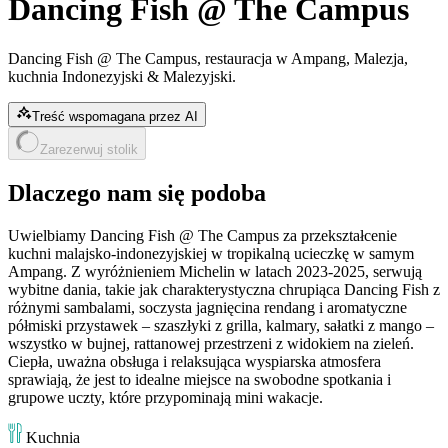
Dancing Fish @ The Campus
Dancing Fish @ The Campus, restauracja w Ampang, Malezja,
kuchnia Indonezyjski & Malezyjski.
Treść wspomagana przez AI
Zarezerwuj stolik
Dlaczego nam się podoba
Uwielbiamy Dancing Fish @ The Campus za przekształcenie
kuchni malajsko-indonezyjskiej w tropikalną ucieczkę w samym
Ampang. Z wyróżnieniem Michelin w latach 2023-2025, serwują
wybitne dania, takie jak charakterystyczna chrupiąca Dancing Fish z
różnymi sambalami, soczysta jagnięcina rendang i aromatyczne
półmiski przystawek – szaszłyki z grilla, kalmary, sałatki z mango –
wszystko w bujnej, rattanowej przestrzeni z widokiem na zieleń.
Ciepła, uważna obsługa i relaksująca wyspiarska atmosfera
sprawiają, że jest to idealne miejsce na swobodne spotkania i
grupowe uczty, które przypominają mini wakacje.
Kuchnia