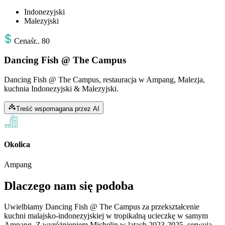
Indonezyjski
Malezyjski
Cena
śr.
.
80
Dancing Fish @ The Campus
Dancing Fish @ The Campus, restauracja w Ampang, Malezja,
kuchnia Indonezyjski & Malezyjski.
Treść wspomagana przez AI
Okolica
Ampang
Dlaczego nam się podoba
Uwielbiamy Dancing Fish @ The Campus za przekształcenie
kuchni malajsko-indonezyjskiej w tropikalną ucieczkę w samym
Ampang. Z wyróżnieniem Michelin w latach 2023-2025, serwują