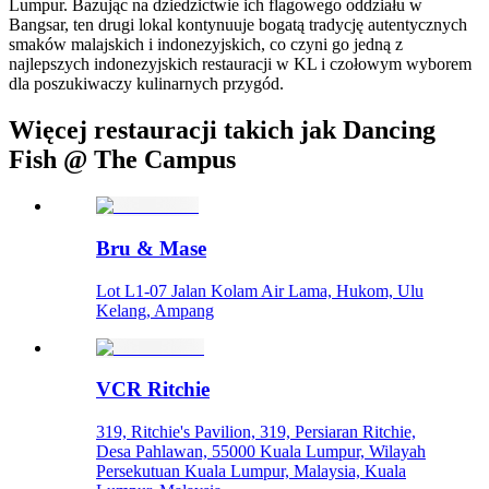
Lumpur. Bazując na dziedzictwie ich flagowego oddziału w
Bangsar, ten drugi lokal kontynuuje bogatą tradycję autentycznych
smaków malajskich i indonezyjskich, co czyni go jedną z
najlepszych indonezyjskich restauracji w KL i czołowym wyborem
dla poszukiwaczy kulinarnych przygód.
Więcej restauracji takich jak Dancing
Fish @ The Campus
Bru & Mase
Lot L1-07 Jalan Kolam Air Lama, Hukom, Ulu
Kelang, Ampang
VCR Ritchie
319, Ritchie's Pavilion, 319, Persiaran Ritchie,
Desa Pahlawan, 55000 Kuala Lumpur, Wilayah
Persekutuan Kuala Lumpur, Malaysia, Kuala