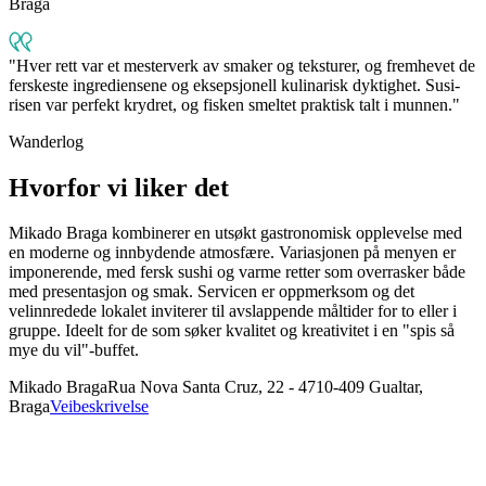
Braga
Hver rett var et mesterverk av smaker og teksturer, og fremhevet de
ferskeste ingrediensene og eksepsjonell kulinarisk dyktighet. Susi-
risen var perfekt krydret, og fisken smeltet praktisk talt i munnen.
Wanderlog
Hvorfor vi liker det
Mikado Braga kombinerer en utsøkt gastronomisk opplevelse med
en moderne og innbydende atmosfære. Variasjonen på menyen er
imponerende, med fersk sushi og varme retter som overrasker både
med presentasjon og smak. Servicen er oppmerksom og det
velinnredede lokalet inviterer til avslappende måltider for to eller i
gruppe. Ideelt for de som søker kvalitet og kreativitet i en "spis så
mye du vil"-buffet.
Mikado Braga
Rua Nova Santa Cruz, 22 - 4710-409 Gualtar,
Braga
Veibeskrivelse