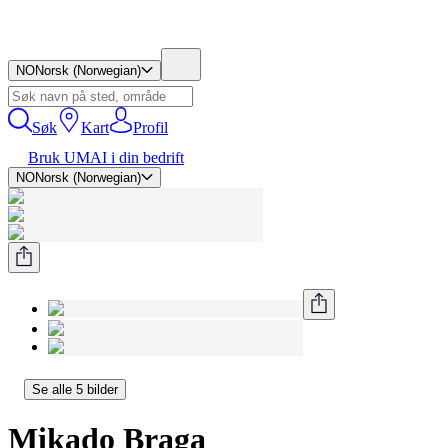
NO
Norsk (Norwegian)
Søk
Kart
Profil
Bruk UMAI i din bedrift
NO
Norsk (Norwegian)
Se alle 5 bilder
Mikado Braga