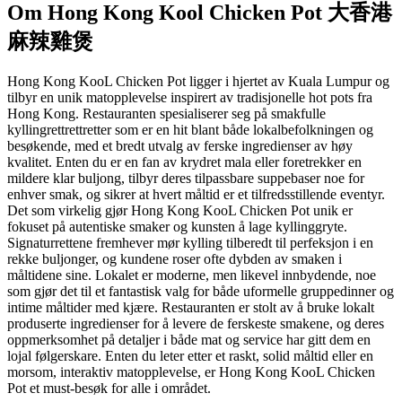
Om
Hong Kong Kool Chicken Pot 大香港
麻辣雞煲
Hong Kong KooL Chicken Pot ligger i hjertet av Kuala Lumpur og
tilbyr en unik matopplevelse inspirert av tradisjonelle hot pots fra
Hong Kong. Restauranten spesialiserer seg på smakfulle
kyllingrettrettretter som er en hit blant både lokalbefolkningen og
besøkende, med et bredt utvalg av ferske ingredienser av høy
kvalitet. Enten du er en fan av krydret mala eller foretrekker en
mildere klar buljong, tilbyr deres tilpassbare suppebaser noe for
enhver smak, og sikrer at hvert måltid er et tilfredsstillende eventyr.
Det som virkelig gjør Hong Kong KooL Chicken Pot unik er
fokuset på autentiske smaker og kunsten å lage kyllinggryte.
Signaturrettene fremhever mør kylling tilberedt til perfeksjon i en
rekke buljonger, og kundene roser ofte dybden av smaken i
måltidene sine. Lokalet er moderne, men likevel innbydende, noe
som gjør det til et fantastisk valg for både uformelle gruppedinner og
intime måltider med kjære. Restauranten er stolt av å bruke lokalt
produserte ingredienser for å levere de ferskeste smakene, og deres
oppmerksomhet på detaljer i både mat og service har gitt dem en
lojal følgerskare. Enten du leter etter et raskt, solid måltid eller en
morsom, interaktiv matopplevelse, er Hong Kong KooL Chicken
Pot et must-besøk for alle i området.