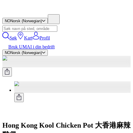
NO
Norsk (Norwegian)
Søk
Kart
Profil
Bruk UMAI i din bedrift
NO
Norsk (Norwegian)
Hong Kong Kool Chicken Pot 大香港麻辣