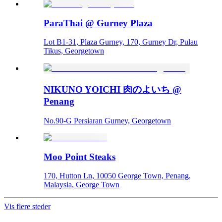
ParaThai @ Gurney Plaza
Lot B1-31, Plaza Gurney, 170, Gurney Dr, Pulau
Tikus, Georgetown
NIKUNO YOICHI 肉のよいち @
Penang
No.90-G Persiaran Gurney, Georgetown
Moo Point Steaks
170, Hutton Ln, 10050 George Town, Penang,
Malaysia, George Town
Vis flere steder