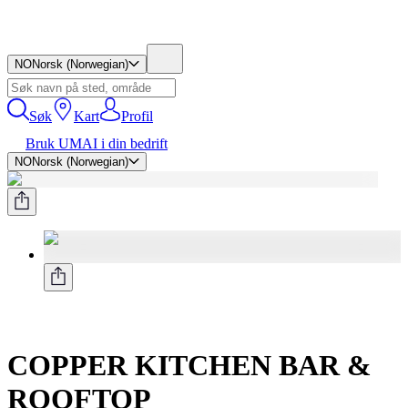
NO
Norsk (Norwegian)
Søk
Kart
Profil
Bruk UMAI i din bedrift
NO
Norsk (Norwegian)
COPPER KITCHEN BAR &
ROOFTOP