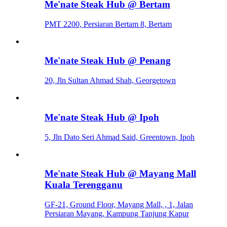
Me'nate Steak Hub @ Bertam
PMT 2200, Persiaran Bertam 8, Bertam
Me'nate Steak Hub @ Penang
20, Jln Sultan Ahmad Shah, Georgetown
Me'nate Steak Hub @ Ipoh
5, Jln Dato Seri Ahmad Said, Greentown, Ipoh
Me'nate Steak Hub @ Mayang Mall
Kuala Terengganu
GF-21, Ground Floor, Mayang Mall, , 1, Jalan
Persiaran Mayang, Kampung Tanjung Kapur