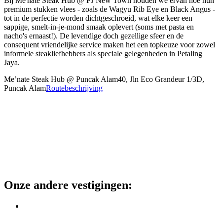
Bij Me'nate Steak Hub @ PJ New Town houden we ervan hoe hun
premium stukken vlees - zoals de Wagyu Rib Eye en Black Angus -
tot in de perfectie worden dichtgeschroeid, wat elke keer een
sappige, smelt-in-je-mond smaak oplevert (soms met pasta en
nacho's ernaast!). De levendige doch gezellige sfeer en de
consequent vriendelijke service maken het een topkeuze voor zowel
informele steakliefhebbers als speciale gelegenheden in Petaling
Jaya.
Me’nate Steak Hub @ Puncak Alam
40, Jln Eco Grandeur 1/3D,
Puncak Alam
Routebeschrijving
Onze andere vestigingen
: