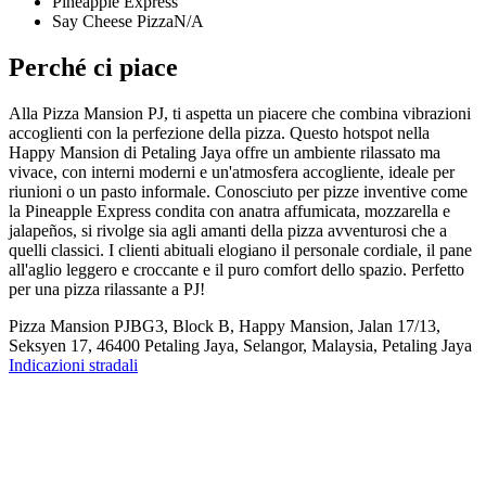
Pineapple Express
Say Cheese PizzaN/A
Perché ci piace
Alla Pizza Mansion PJ, ti aspetta un piacere che combina vibrazioni
accoglienti con la perfezione della pizza. Questo hotspot nella
Happy Mansion di Petaling Jaya offre un ambiente rilassato ma
vivace, con interni moderni e un'atmosfera accogliente, ideale per
riunioni o un pasto informale. Conosciuto per pizze inventive come
la Pineapple Express condita con anatra affumicata, mozzarella e
jalapeños, si rivolge sia agli amanti della pizza avventurosi che a
quelli classici. I clienti abituali elogiano il personale cordiale, il pane
all'aglio leggero e croccante e il puro comfort dello spazio. Perfetto
per una pizza rilassante a PJ!
Pizza Mansion PJ
BG3, Block B, Happy Mansion, Jalan 17/13,
Seksyen 17, 46400 Petaling Jaya, Selangor, Malaysia, Petaling Jaya
Indicazioni stradali