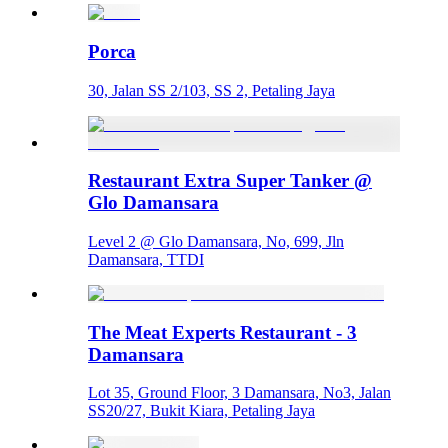
Porca
30, Jalan SS 2/103, SS 2, Petaling Jaya
Restaurant Extra Super Tanker @
Glo Damansara
Level 2 @ Glo Damansara, No, 699, Jln
Damansara, TTDI
The Meat Experts Restaurant - 3
Damansara
Lot 35, Ground Floor, 3 Damansara, No3, Jalan
SS20/27, Bukit Kiara, Petaling Jaya