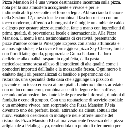
Pizza Mansion PJ è una vivace destinazione incentrata sulla pizza,
nota per la sua atmosfera accogliente e vivace e per le
indimenticabili pizze cotte nel forno a legna. Abbracciando il cuore
della Sezione 17, questo locale combina il fascino rustico con un
tocco moderno, offrendo a buongustai e famiglie un ambiente caldo
e allegro per gustare pizze autentiche, fatte a mano con ingredienti di
prima qualità, di provenienza locale e internazionale. Alla Pizza
Mansion, il menu è una testimonianza di creatività, presentando
pizze d'autore come la Pineapple Express con anatra affumicata e
ananas agrodolce, e la ricca e formaggiosa pizza Say Cheese, farcita
con fior di latte, gouda, gorgonzola e Grana Padano. La loro
dedizione alla qualità traspare in ogni fetta, dalla pasta
meticolosamente stesa all'uso di ingredienti di alta qualità come i
pomodori importati dall'Italia e la mozzarella fresca. Ogni morso è
esaltato dagli oli personalizzati di basilico e peperoncino del
ristorante, una specialità della casa che aggiunge un pizzico di
piccante e un tocco erbaceo ai loro piatti. L'interno intimo, arredato
con un tocco moderno, combina accenti in legno e luci soffuse,
creando un'atmosfera invitante ideale per uscite informali, riunioni di
famiglia e cene di gruppo. Con una reputazione di servizio cordiale
e un ambiente vivace, non sorprende che Pizza Mansion PJ sia
diventato uno dei preferiti locali, attirando sia clienti abituali che
nuovi visitatori desiderosi di indulgere nelle offerte uniche del
ristorante. Pizza Mansion PJ cattura veramente l'essenza della pizza
artigianale a Petaling Jaya, rendendola un punto di riferimento per