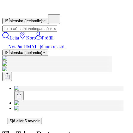
IS
Íslenska (Icelandic)
Leita
Kort
Prófíll
Notaðu UMAI í þínum rekstri
IS
Íslenska (Icelandic)
Sjá allar 5 myndir