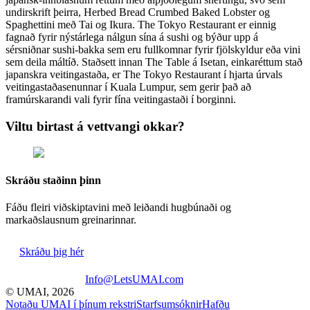
undirskrift þeirra, Herbed Bread Crumbed Baked Lobster og
Spaghettini með Tai og Ikura. The Tokyo Restaurant er einnig
fagnað fyrir nýstárlega nálgun sína á sushi og býður upp á
sérsniðnar sushi-bakka sem eru fullkomnar fyrir fjölskyldur eða vini
sem deila máltíð. Staðsett innan The Table á Isetan, einkaréttum stað
japanskra veitingastaða, er The Tokyo Restaurant í hjarta úrvals
veitingastaðasenunnar í Kuala Lumpur, sem gerir það að
framúrskarandi vali fyrir fína veitingastaði í borginni.
Viltu birtast á vettvangi okkar?
Skráðu staðinn þinn
Fáðu fleiri viðskiptavini með leiðandi hugbúnaði og
markaðslausnum greinarinnar.
Skráðu þig hér
Info@LetsUMAI.com
© UMAI,
2026
Notaðu UMAI í þínum rekstri
Starfsumsóknir
Hafðu