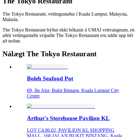
The Tokyo Restaurant
The Tokyo Restaurant, veitingastaður í Kuala Lumpur, Malaysia,
Malasía.
The Tokyo Restaurant býður ekki bókanir á UMAI vettvangnum, en
aðrir veitingastaðir svipaðir The Tokyo Restaurant eru taldir upp hér
að neðan.
Nálægt The Tokyo Restaurant
Boleh Seafood Pot
69, Jln Alor, Bukit Bintang, Kuala Lumpur City
Centre
Arthur's Storehouse Pavilion KL
LOT C4.06.02, PAVILION KL SHOPPING
MALL, 168 JALAN BUKIT BINTANG, Kuala