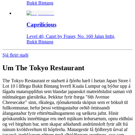
Bukit Bintang
Caprilicious
Level 40, Capri by Fraser, No. 160 Jalan Imbi,
Bukit Bintang
Sjá fleiri staði
Um
The Tokyo Restaurant
The Tokyo Restaurant er staðsett á fjórðu hæð í Isetan Japan Store í
Lot 10 í líflegu Bukit Bintang hverfi Kuala Lumpur og býður upp á
fágaða matarupplifun sem blandar japanskri matreiðslulist saman við
nútímalegan glæsileika. Þekktur fyrir fræga "6th Avenue
Cheesecake" sinn, ríkulega, rjómakennda sköpun sem er bökuð til
fullkomnunar, hefur þessi veitingastaður orðið ómissandi
áfangastaður fyrir eftirréttaáhugamenn og sælkera jafnt. Hinir
gróskumiklu innréttingar eru með mjúkum leðursætum, opnu eldhúsi
og vel birgðum bar, sem skapar aðlaðandi andrúmsloft fyrir allt frá
nánum kvöldverðum til hópferða. Matargestir fá fjölbreytt úrval af
japansk-innblásnum réttum með alþjóðlegum snertingu, svo sem