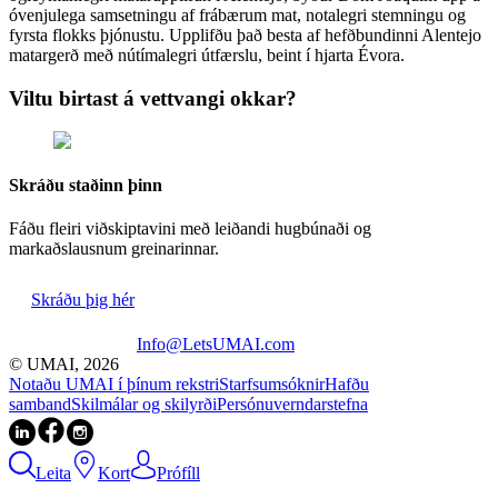
óvenjulega samsetningu af frábærum mat, notalegri stemningu og
fyrsta flokks þjónustu. Upplifðu það besta af hefðbundinni Alentejo
matargerð með nútímalegri útfærslu, beint í hjarta Évora.
Viltu birtast á vettvangi okkar?
Skráðu staðinn þinn
Fáðu fleiri viðskiptavini með leiðandi hugbúnaði og
markaðslausnum greinarinnar.
Skráðu þig hér
Info@LetsUMAI.com
© UMAI,
2026
Notaðu UMAI í þínum rekstri
Starfsumsóknir
Hafðu
samband
Skilmálar og skilyrði
Persónuverndarstefna
Leita
Kort
Prófíll