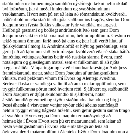
staðbundna matarmenningu samhliða nýstárlegri tækni hefur skilað
því loforðum, þar á meðal innlendum og svæðisbundnum
verðlaunum. Hvort sem þú ert að leita að rómantískum kvöldverði,
hátíðarhöldum eða stað til að njóta staðbundins bragðs, stendur Dom
Joaquim sem fyrsta flokks valkostur fyrir vandláta matargesti.
Heilbrigð gestrisni og boðlegt andrúmsloft Það sem gerir Dom
Joaquim sérstakt er ekki bara maturinn, heldur upplifunin. Gestum er
tekið opnum örmum, farið með þá eins og þeir hafi verið hluti af
fjölskyldunni í mörg ár. Andrúmsloftið er hlýtt og persónulegt, sem
gerir það að kjörnum stað fyrir rólegan kvöldverð eða sérstaka hátíð.
Innrétting veitingastaðarins bætir við rustíska sjarma Évora, með
notalegum og glæsilegum matsal sem er fullkominn til að njóta
hægja máltíða. Vínparingar og svæðisbundnar kræsingar Auk þess
framúrskarandi matar, státar Dom Joaquim af umfangsmiklum
vínlista, með þekktum vínum frá Évora og Alentejo svæðinu.
Sérhver flaska er vandlega valin til að auka matarupplifunina, sem
tryggir fullkomna pörun með hverjum rétti. Sjálfbært og staðbundið
Dom Joaquim er djúpt skuldbundið til sjálfbærni, notar
árstíðabundið grænmeti og styður staðbundna bændur og birgja.
Þessi áhersla á vistvænar venjur styður ekki aðeins samfélagið
heldur tryggir einnig hágæða hráefni, sem gefur gestum sanna bragð
af svæðinu. Hvers vegna Dom Joaquim er nauðsynlegt að
heimsækja í Évora Hvort sem þú ert matarunnandi sem leitar að
besta veitingastaðnum í Évora eða einfaldlega að leita að
ógleymanlegri matarupplifun í Alentejo, býður Dom Joaquim upp á