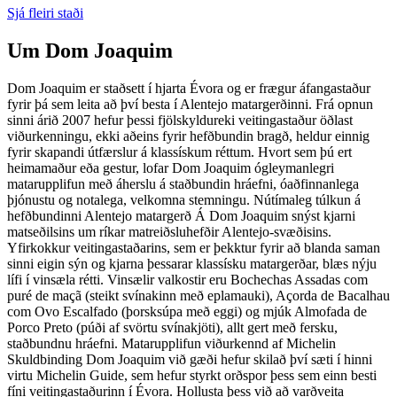
Sjá fleiri staði
Um
Dom Joaquim
Dom Joaquim er staðsett í hjarta Évora og er frægur áfangastaður
fyrir þá sem leita að því besta í Alentejo matargerðinni. Frá opnun
sinni árið 2007 hefur þessi fjölskyldureki veitingastaður öðlast
viðurkenningu, ekki aðeins fyrir hefðbundin bragð, heldur einnig
fyrir skapandi útfærslur á klassískum réttum. Hvort sem þú ert
heimamaður eða gestur, lofar Dom Joaquim ógleymanlegri
matarupplifun með áherslu á staðbundin hráefni, óaðfinnanlega
þjónustu og notalega, velkomna stemningu. Nútímaleg túlkun á
hefðbundinni Alentejo matargerð Á Dom Joaquim snýst kjarni
matseðilsins um ríkar matreiðsluhefðir Alentejo-svæðisins.
Yfirkokkur veitingastaðarins, sem er þekktur fyrir að blanda saman
sinni eigin sýn og kjarna þessarar klassísku matargerðar, blæs nýju
lífi í vinsæla rétti. Vinsælir valkostir eru Bochechas Assadas com
puré de maçã (steikt svínakinn með eplamauki), Açorda de Bacalhau
com Ovo Escalfado (þorsksúpa með eggi) og mjúk Almofada de
Porco Preto (púði af svörtu svínakjöti), allt gert með fersku,
staðbundnu hráefni. Matarupplifun viðurkennd af Michelin
Skuldbinding Dom Joaquim við gæði hefur skilað því sæti í hinni
virtu Michelin Guide, sem hefur styrkt orðspor þess sem einn besti
fíni veitingastaðurinn í Évora. Hollusta þess við að varðveita