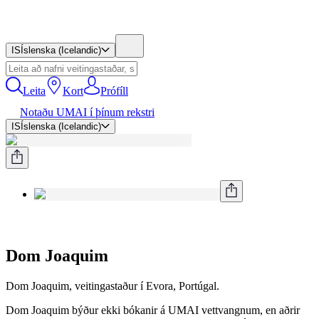
IS
Íslenska (Icelandic)
Leita
Kort
Prófíll
Notaðu UMAI í þínum rekstri
IS
Íslenska (Icelandic)
Dom Joaquim
Dom Joaquim, veitingastaður í Evora, Portúgal.
Dom Joaquim býður ekki bókanir á UMAI vettvangnum, en aðrir