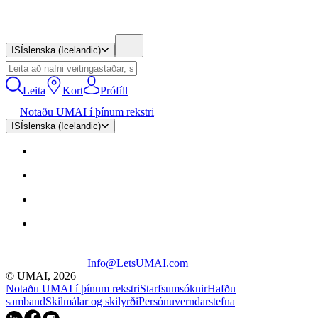
IS
Íslenska (Icelandic)
Leita
Kort
Prófíll
Notaðu UMAI í þínum rekstri
IS
Íslenska (Icelandic)
Info@LetsUMAI.com
© UMAI,
2026
Notaðu UMAI í þínum rekstri
Starfsumsóknir
Hafðu
samband
Skilmálar og skilyrði
Persónuverndarstefna