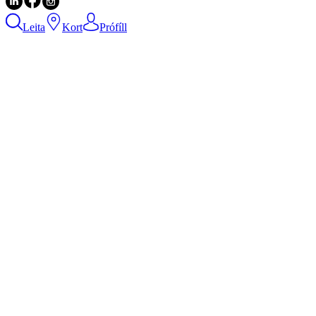
Leita
Kort
Prófíll