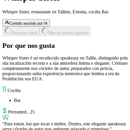
Whisper Sister, restaurante en Tallinn, Estonia, cociña Bar.
Contido asistido por IA
Reservar mesa
Mercar tarxeta agasallo
Por que nos gusta
Whisper Sister é un recoñecido speakeasy en Tallín, distinguido pola
súa localización secreta e a súa atmosfera íntima e elegante. Céntrase
completamente nos cócteles de autor, preparados con pericia,
proporcionando unha experiencia inmersiva que lembra a era da
Prohibición nos EUA.
Cociña
Bar
Prezo
med.
.
25
Para entrar, hai que tocar o timbre. Dentro, este elegante speakeasy
serve cócteles de autor nun ambiente relaxado e misterioso.