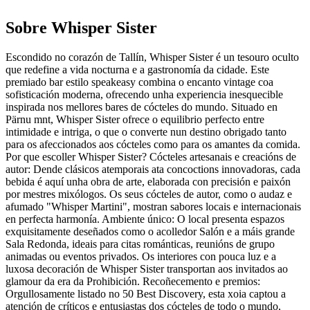
Sobre
Whisper Sister
Escondido no corazón de Tallín, Whisper Sister é un tesouro oculto
que redefine a vida nocturna e a gastronomía da cidade. Este
premiado bar estilo speakeasy combina o encanto vintage coa
sofisticación moderna, ofrecendo unha experiencia inesquecible
inspirada nos mellores bares de cócteles do mundo. Situado en
Pärnu mnt, Whisper Sister ofrece o equilibrio perfecto entre
intimidade e intriga, o que o converte nun destino obrigado tanto
para os afeccionados aos cócteles como para os amantes da comida.
Por que escoller Whisper Sister? Cócteles artesanais e creacións de
autor: Dende clásicos atemporais ata concoctions innovadoras, cada
bebida é aquí unha obra de arte, elaborada con precisión e paixón
por mestres mixólogos. Os seus cócteles de autor, como o audaz e
afumado "Whisper Martini", mostran sabores locais e internacionais
en perfecta harmonía. Ambiente único: O local presenta espazos
exquisitamente deseñados como o acolledor Salón e a máis grande
Sala Redonda, ideais para citas románticas, reunións de grupo
animadas ou eventos privados. Os interiores con pouca luz e a
luxosa decoración de Whisper Sister transportan aos invitados ao
glamour da era da Prohibición. Recoñecemento e premios:
Orgullosamente listado no 50 Best Discovery, esta xoia captou a
atención de críticos e entusiastas dos cócteles de todo o mundo,