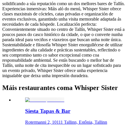
solidificando a súa reputación como un dos mellores bares de Tallín.
Experiencias inmersivas: Máis aló do menú, Whisper Sister ofrece
clases maxistrais de cócteles, catas privadas e organización de
eventos exclusivos, garantindo unha visita memorable adaptada ás
necesidades de cada hóspede. Localización perfecta:
Convenientemente situado no centro de Tallín, Whisper Sister está a
poucos pasos do casco histórico da cidade, o que o converte nunha
parada ideal para veciños e viaxeiros que buscan unha noite única.
Sustentabilidade e filosofía Whisper Sister enorgullécese de utilizar
ingredientes de alta calidade e prácticas sustentables, reflectindo o
seu compromiso tanto co sabor excepcional como coa
responsabilidade ambiental. Se estás buscando o mellor bar de
Tallín, unha noite de cita inesquecible ou un lugar sofisticado para
un evento privado, Whisper Sister ofrece unha experiencia
inigualable que deixa unha impresión duradeira.
Máis restaurantes coma Whisper Sister
Siesta Tapas & Bar
Rotermanni 2, 10111 Tallinn, Estônia, Tallinn