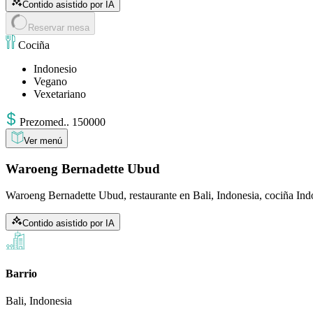
Contido asistido por IA
Reservar mesa
Cociña
Indonesio
Vegano
Vexetariano
Prezo
med.
.
150000
Ver menú
Waroeng Bernadette Ubud
Waroeng Bernadette Ubud, restaurante en Bali, Indonesia, cociña In
Contido asistido por IA
Barrio
Bali, Indonesia