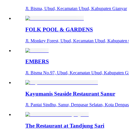
Jl. Bisma, Ubud, Kecamatan Ubud, Kabupaten Gianyar
FOLK POOL & GARDENS
Jl. Monkey Forest, Ubud, Kecamatan Ubud, Kabupaten 
EMBERS
Jl. Bisma No.97, Ubud, Kecamatan Ubud, Kabupaten G
Kayumanis Seaside Restaurant Sanur
Jl. Pantai Sindhu, Sanur, Denpasar Selatan, Kota Denpas
The Restaurant at Tandjung Sari