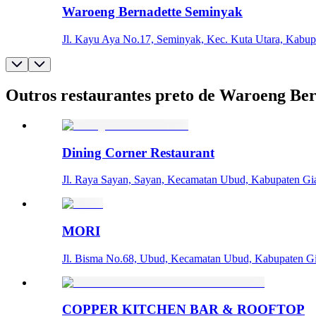
Waroeng Bernadette Seminyak
Jl. Kayu Aya No.17, Seminyak, Kec. Kuta Utara, Kabupa
Outros restaurantes preto de Waroeng Be
Dining Corner Restaurant
Jl. Raya Sayan, Sayan, Kecamatan Ubud, Kabupaten Gi
MORI
Jl. Bisma No.68, Ubud, Kecamatan Ubud, Kabupaten Gia
COPPER KITCHEN BAR & ROOFTOP