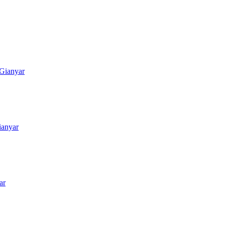
Gianyar
ianyar
ar