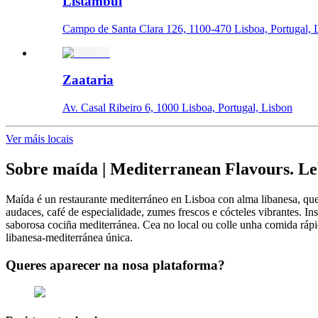
Listambul
Campo de Santa Clara 126, 1100-470 Lisboa, Portugal, 
Zaataria
Av. Casal Ribeiro 6, 1000 Lisboa, Portugal, Lisbon
Ver máis locais
Sobre
maída | Mediterranean Flavours. Le
Maída é un restaurante mediterráneo en Lisboa con alma libanesa, que
audaces, café de especialidade, zumes frescos e cócteles vibrantes. Inspirados en ٱلْمَائِدَة—a tradición de compartir comidas—creamos un espazo cálido e acolledor onde a x
saborosa cociña mediterránea. Cea no local ou colle unha comida ráp
libanesa-mediterránea única.
Queres aparecer na nosa plataforma?