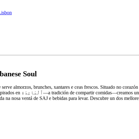
Lisbon
banese Soul
 serve almorzos, brunches, xantares e ceas frescos. Situado no corazó
ente se reúne para gozar da
ida na nosa ventá de SAJ e bebidas para levar. Descubre un dos mellor