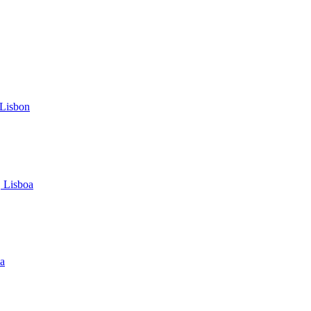
 Lisbon
, Lisboa
oa