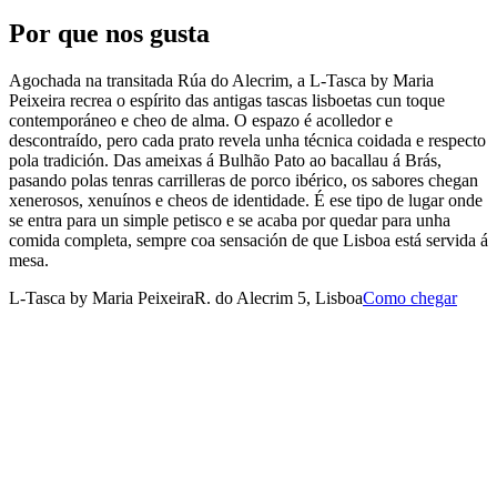
Por que nos gusta
Agochada na transitada Rúa do Alecrim, a L-Tasca by Maria
Peixeira recrea o espírito das antigas tascas lisboetas cun toque
contemporáneo e cheo de alma. O espazo é acolledor e
descontraído, pero cada prato revela unha técnica coidada e respecto
pola tradición. Das ameixas á Bulhão Pato ao bacallau á Brás,
pasando polas tenras carrilleras de porco ibérico, os sabores chegan
xenerosos, xenuínos e cheos de identidade. É ese tipo de lugar onde
se entra para un simple petisco e se acaba por quedar para unha
comida completa, sempre coa sensación de que Lisboa está servida á
mesa.
L-Tasca by Maria Peixeira
R. do Alecrim 5, Lisboa
Como chegar