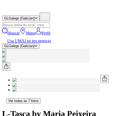
GL
Galego (Galician)
Buscar
Mapa
Perfil
Usa UMAI no teu negocio
GL
Galego (Galician)
Ver todas as 7 fotos
L-Tasca by Maria Peixeira