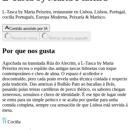
L-Tasca by Maria Peixeira, restaurante en Lisboa, Lisbon, Portugal,
cociña Portugués, Europa Moderna, Peixaría & Marisco.
Contido asistido por IA
Reservar mesa
Mercar tarxeta agasallo
Por que nos gusta
Agochada na transitada Rúa do Alecrim, a L-Tasca by Maria
Peixeira recrea o espírito das antigas tascas lisboetas cun toque
contemporáneo e cheo de alma. O espazo é acolledor e
descontraído, pero cada prato revela unha técnica coidada e respecto
pola tradición. Das ameixas á Bulhão Pato ao bacallau á Brás,
pasando polas tenras carrilleras de porco ibérico, os sabores chegan
xenerosos, xenuínos e cheos de identidade. É ese tipo de lugar onde
se entra para un simple petisco e se acaba por quedar para unha
comida completa, sempre coa sensación de que Lisboa está servida á
mesa.
Cociña