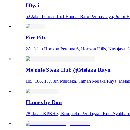
fifty.ii
52 Jalan Permas 15/1 Bandar Baru Permas Jaya, Johor B
Fire Pitz
2A, Jalan Horizon Perdana 6, Horizon Hills, Nusajaya, 
Me'nate Steak Hub @Melaka Raya
185, 186, 187, Jln Merdeka, Taman Melaka Raya, Mela
Flamez by Don
28, Jalan KPKS 3, Kompleke Perniagaan Kota Syahband