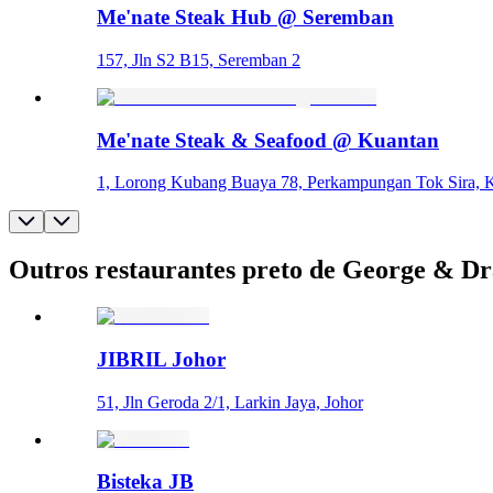
Me'nate Steak Hub @ Seremban
157, Jln S2 B15, Seremban 2
Me'nate Steak & Seafood @ Kuantan
1, Lorong Kubang Buaya 78, Perkampungan Tok Sira, 
Outros restaurantes preto de George & D
JIBRIL Johor
51, Jln Geroda 2/1, Larkin Jaya, Johor
Bisteka JB