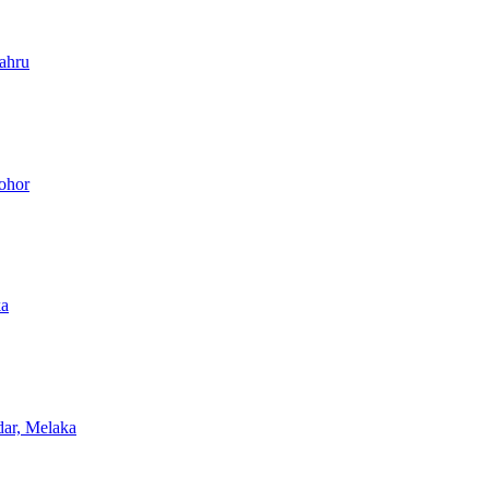
ahru
Johor
ka
ar, Melaka