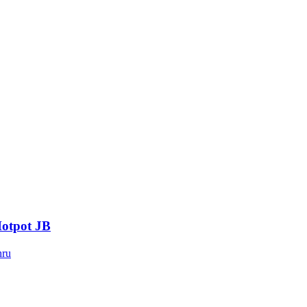
tpot JB
hru