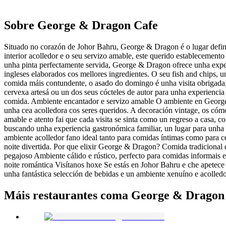
Sobre
George & Dragon Cafe
Situado no corazón de Johor Bahru, George & Dragon é o lugar definit
interior acolledor e o seu servizo amable, este querido establecemento
unha pinta perfectamente servida, George & Dragon ofrece unha experi
ingleses elaborados cos mellores ingredientes. O seu fish and chips, 
comida máis contundente, o asado do domingo é unha visita obrigada,
cervexa artesá ou un dos seus cócteles de autor para unha experiencia 
comida. Ambiente encantador e servizo amable O ambiente en George &
unha cea acolledora cos seres queridos. A decoración vintage, os cóm
amable e atento fai que cada visita se sinta como un regreso a casa, 
buscando unha experiencia gastronómica familiar, un lugar para unh
ambiente acolledor fano ideal tanto para comidas íntimas como para ce
noite divertida. Por que elixir George & Dragon? Comida tradicional
pegajoso Ambiente cálido e rústico, perfecto para comidas informais 
noite romántica Visítanos hoxe Se estás en Johor Bahru e che apetece
unha fantástica selección de bebidas e un ambiente xenuíno e acolledo
Máis restaurantes coma George & Dragon