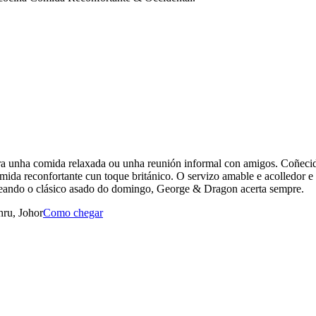
ra unha comida relaxada ou unha reunión informal con amigos. Coñecido
 comida reconfortante cun toque británico. O servizo amable e acolledor
reando o clásico asado do domingo, George & Dragon acerta sempre.
hru, Johor
Como chegar