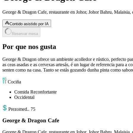
George & Dragon Cafe, restaurante en Johor, Johor Bahru, Malaisia,
Contido asistido por IA
Reservar mesa
Por que nos gusta
George & Dragon ofrece un ambiente acolledor e rústico, perfecto pa
as ceas asadas e as cervexas artesás, é un lugar de referencia para a
senten como na casa. Tanto se estás gozando dunha pinta como sabo
Cociña
Comida Reconfortante
Occidental
Prezo
med.
.
75
George & Dragon Cafe
George & Dragon Cafe, restaurante en Johor, Johor Bahru, Malaisia,