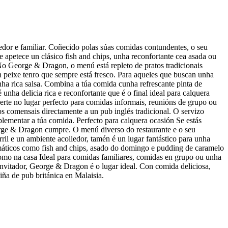
edor e familiar. Coñecido polas súas comidas contundentes, o seu
e apetece un clásico fish and chips, unha reconfortante cea asada ou
No George & Dragon, o menú está repleto de pratos tradicionais
un peixe tenro que sempre está fresco. Para aqueles que buscan unha
a rica salsa. Combina a túa comida cunha refrescante pinta de
nha delicia rica e reconfortante que é o final ideal para calquera
rte no lugar perfecto para comidas informais, reunións de grupo ou
s comensais directamente a un pub inglés tradicional. O servizo
plementar a túa comida. Perfecto para calquera ocasión Se estás
orge & Dragon cumpre. O menú diverso do restaurante e o seu
ril e un ambiente acolledor, tamén é un lugar fantástico para unha
emáticos como fish and chips, asado do domingo e pudding de caramelo
como na casa Ideal para comidas familiares, comidas en grupo ou unha
invitador, George & Dragon é o lugar ideal. Con comida deliciosa,
iña de pub británica en Malaisia.