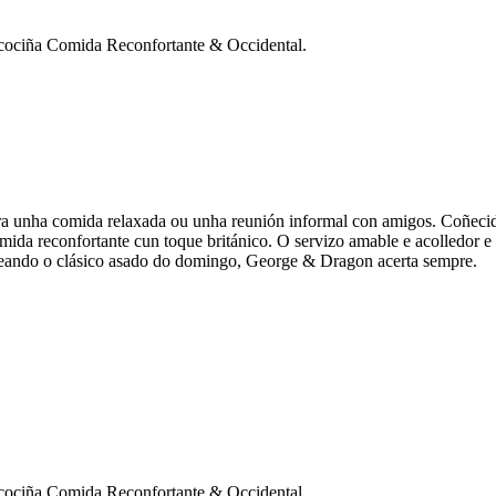
 cociña Comida Reconfortante & Occidental.
ra unha comida relaxada ou unha reunión informal con amigos. Coñecido
 comida reconfortante cun toque británico. O servizo amable e acolledor
reando o clásico asado do domingo, George & Dragon acerta sempre.
 cociña Comida Reconfortante & Occidental.