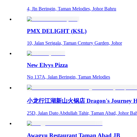
4, Jln Beringin, Taman Melodies, Johor Bahru
PMX DELIGHT (KSL)
10, Jalan Serigala, Taman Century Garden, Johor
New Elvys Pizza
No 137A, Jalan Beringin, Taman Melodies
小龙行江湖新山火锅店 Dragon's Journey Ho
25D, Jalan Dato Abdullah Tahir, Taman Abad, Johor Ba
Awagyu Restaurant Taman Abad JB