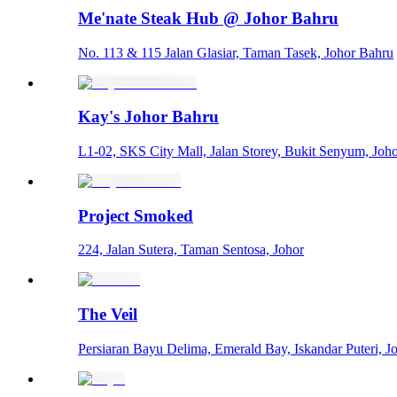
Me'nate Steak Hub @ Johor Bahru
No. 113 & 115 Jalan Glasiar, Taman Tasek, Johor Bahru
Kay's Johor Bahru
L1-02, SKS City Mall, Jalan Storey, Bukit Senyum, Joh
Project Smoked
224, Jalan Sutera, Taman Sentosa, Johor
The Veil
Persiaran Bayu Delima, Emerald Bay, Iskandar Puteri, J