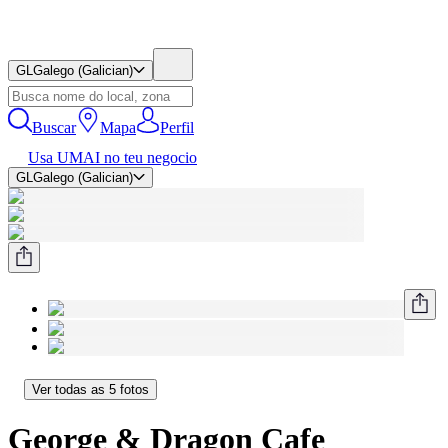
GL
Galego (Galician)
Buscar
Mapa
Perfil
Usa UMAI no teu negocio
GL
Galego (Galician)
Ver todas as 5 fotos
George & Dragon Cafe