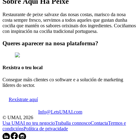
Sobre
Aqui Há Peixe
Restaurante de peixe salvaxe das nosas costas, marisco da nosa
costa sempre fresco, servimos a todos aqueles que gustan dunha
cociña que mantén os sabores orixinais dos ingredientes. Cociñamos
con inspiración na cociña tradicional portuguesa.
Queres aparecer na nosa plataforma?
Rexistra o teu local
Consegue máis clientes co software e a solución de marketing
líderes do sector.
Rexístrate aquí
Info@LetsUMAI.com
© UMAI,
2026
Usa UMAI no teu negocio
Traballa connosco
Contacta
Termos e
condicións
Política de privacidade