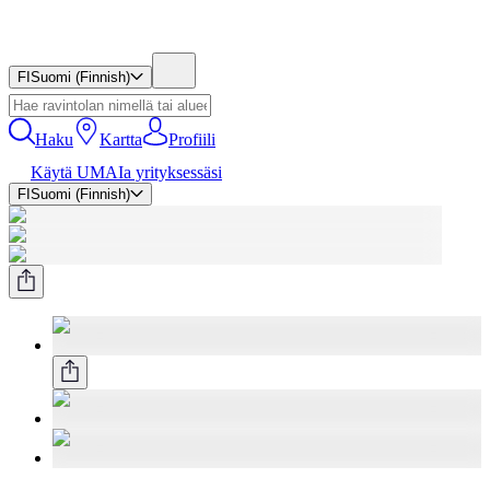
FI
Suomi (Finnish)
Haku
Kartta
Profiili
Käytä UMAIa yrityksessäsi
FI
Suomi (Finnish)