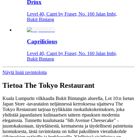
Drinx
Level 40, Capri by Fraser, No. 160 Jalan Imbi,
Bukit Bintang
Caprilicious
Level 40, Capri by Fraser, No. 160 Jalan Imbi,
Bukit Bintang
Näytä lisää ravintoloita
Tietoa
The Tokyo Restaurant
Kuala Lumpurin vilkkaalla Bukit Bintangin alueella, Lot 10:n Isetan
Japan Store -tavaratalon neljännessä kerroksessa sijaitseva The
Tokyo Restaurant tarjoaa tyylikkään ruokailukokemuksen, joka
yhdistää japanilaisen kulinaarisen taiteen ripauksen modernia
eleganssia. Tunnettu kuuluisasta "6th Avenue Cheesecake" -
juustokakustaan, täyteläisestä, kermaisesta ja täydellisesti paistetusta
luomuksesta, tästä ravintolasta on tullut pakollinen vierailukohde
jälkiruokien ystäville ja herkkusuille. Ylellisissä sisätiloissa on