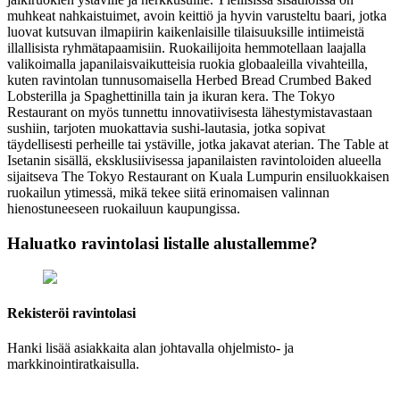
muhkeat nahkaistuimet, avoin keittiö ja hyvin varusteltu baari, jotka
luovat kutsuvan ilmapiirin kaikenlaisille tilaisuuksille intiimeistä
illallisista ryhmätapaamisiin. Ruokailijoita hemmotellaan laajalla
valikoimalla japanilaisvaikutteisia ruokia globaaleilla vivahteilla,
kuten ravintolan tunnusomaisella Herbed Bread Crumbed Baked
Lobsterilla ja Spaghettinilla tain ja ikuran kera. The Tokyo
Restaurant on myös tunnettu innovatiivisesta lähestymistavastaan
sushiin, tarjoten muokattavia sushi-lautasia, jotka sopivat
täydellisesti perheille tai ystäville, jotka jakavat aterian. The Table at
Isetanin sisällä, eksklusiivisessa japanilaisten ravintoloiden alueella
sijaitseva The Tokyo Restaurant on Kuala Lumpurin ensiluokkaisen
ruokailun ytimessä, mikä tekee siitä erinomaisen valinnan
hienostuneeseen ruokailuun kaupungissa.
Haluatko ravintolasi listalle alustallemme?
Rekisteröi ravintolasi
Hanki lisää asiakkaita alan johtavalla ohjelmisto- ja
markkinointiratkaisulla.