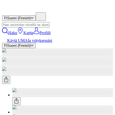
FI
Suomi (Finnish)
Haku
Kartta
Profiili
Käytä UMAIa yrityksessäsi
FI
Suomi (Finnish)