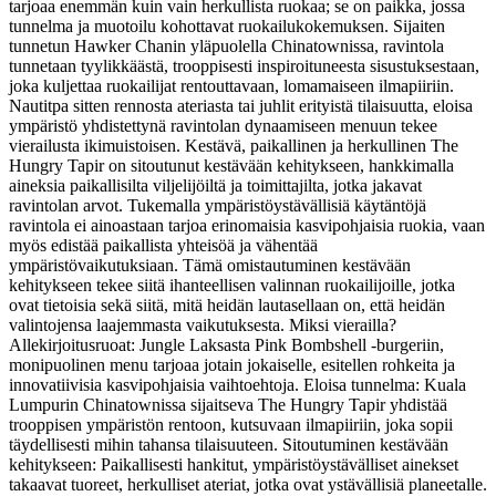
tarjoaa enemmän kuin vain herkullista ruokaa; se on paikka, jossa
tunnelma ja muotoilu kohottavat ruokailukokemuksen. Sijaiten
tunnetun Hawker Chanin yläpuolella Chinatownissa, ravintola
tunnetaan tyylikkäästä, trooppisesti inspiroituneesta sisustuksestaan,
joka kuljettaa ruokailijat rentouttavaan, lomamaiseen ilmapiiriin.
Nautitpa sitten rennosta ateriasta tai juhlit erityistä tilaisuutta, eloisa
ympäristö yhdistettynä ravintolan dynaamiseen menuun tekee
vierailusta ikimuistoisen. Kestävä, paikallinen ja herkullinen The
Hungry Tapir on sitoutunut kestävään kehitykseen, hankkimalla
aineksia paikallisilta viljelijöiltä ja toimittajilta, jotka jakavat
ravintolan arvot. Tukemalla ympäristöystävällisiä käytäntöjä
ravintola ei ainoastaan tarjoa erinomaisia kasvipohjaisia ruokia, vaan
myös edistää paikallista yhteisöä ja vähentää
ympäristövaikutuksiaan. Tämä omistautuminen kestävään
kehitykseen tekee siitä ihanteellisen valinnan ruokailijoille, jotka
ovat tietoisia sekä siitä, mitä heidän lautasellaan on, että heidän
valintojensa laajemmasta vaikutuksesta. Miksi vierailla?
Allekirjoitusruoat: Jungle Laksasta Pink Bombshell -burgeriin,
monipuolinen menu tarjoaa jotain jokaiselle, esitellen rohkeita ja
innovatiivisia kasvipohjaisia vaihtoehtoja. Eloisa tunnelma: Kuala
Lumpurin Chinatownissa sijaitseva The Hungry Tapir yhdistää
trooppisen ympäristön rentoon, kutsuvaan ilmapiiriin, joka sopii
täydellisesti mihin tahansa tilaisuuteen. Sitoutuminen kestävään
kehitykseen: Paikallisesti hankitut, ympäristöystävälliset ainekset
takaavat tuoreet, herkulliset ateriat, jotka ovat ystävällisiä planeetalle.