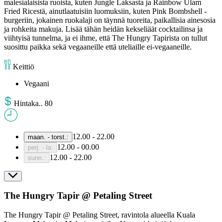
malesialaisista ruoista, kuten Jungle Laksasta ja Rainbow Ulam
Fried Ricestä, ainutlaatuisiin luomuksiin, kuten Pink Bombshell -
burgeriin, jokainen ruokalaji on täynnä tuoreita, paikallisia ainesosia
ja rohkeita makuja. Lisää tähän heidän kekseliäät cocktailinsa ja
viihtyisä tunnelma, ja ei ihme, että The Hungry Tapirista on tullut
suosittu paikka sekä vegaaneille että uteliaille ei-vegaaneille.
Keittiö
Vegaani
Hinta
ka.
.
80
12.00 - 22.00
maan. - torst.
:
12.00 - 00.00
perj. - la
:
12.00 - 22.00
sunn.
:
The Hungry Tapir @ Petaling Street
The Hungry Tapir @ Petaling Street, ravintola alueella Kuala