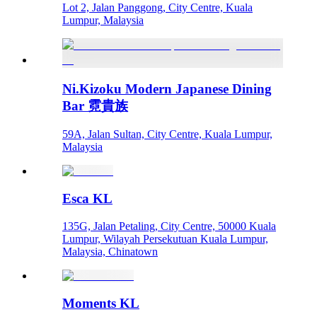
Lot 2, Jalan Panggong, City Centre, Kuala
Lumpur, Malaysia
Ni.Kizoku Modern Japanese Dining
Bar 霓貴族
59A, Jalan Sultan, City Centre, Kuala Lumpur,
Malaysia
Esca KL
135G, Jalan Petaling, City Centre, 50000 Kuala
Lumpur, Wilayah Persekutuan Kuala Lumpur,
Malaysia, Chinatown
Moments KL