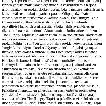
Hungry Tapir on erottuva kasvisruokailun kohde. Rohkealla idän ja
lännen yhdistelmällä tämä vegaaninen ja kasvisravintola tarjoaa
unohtumattoman ruokailukokemuksen, joka vangitsee paikallisten ja
kansainvälisten makujen parhaat puolet. Olitpa pitkäaikainen
vegaani tai vasta tutustumassa kasvisruokaan, The Hungry Tapir
kutsuu sinut nauttimaan luovista ruoista, jotka on valmistettu
paikallisesti hankituista aineksista ja jotka juhlistavat Malesian
rikasta kulinaarista perintöä. Ainutlaatuinen kulinaarinen kokemus
The Hungry Tapirissa jokainen ruokalaji kertoo tarinan. Ravintolan
menu on suunniteltu vetoamaan sekä vegaanisiin että ei-vegaaneihin
ruokailijoihin, ja siinä on tunnusomaisia ruokia, kuten aromaattinen
Jungle Laksa, täynnä kookos-Nyonya-lientä, tofupaloja ja rapeaa
fucokia, sekä eloisa Rainbow Ulam Fried Rice, värikäs lautanen
tuoksuvaa riisiä sekoitettuna tuoreisiin vihanneksiin ja sieniin. Pink
Bombshell -burgeri, silmiinpistävä punajuuripihviluomus, on
kerännyt kulttimaineen herkullisten makujensa ja ainutlaatuisen
esillepanonsa ansiosta. Ravintolan filosofia on yksinkertainen:
suurenmoisen ruoan ei tarvitse perustua eläintuotteisiin ollakseen
ikimuistoinen. Jokainen ruokalaji valmistetaan harkiten keskittyen
tuoreisiin, kasvipohjaisiin aineksiin, ja monet tuotteet ovat
perinteisten malesialaisten reseptien innoittamia, pienellä twistillä.
Paikallisesti hankittujen ainesosien ja asiantuntevan ruoanlaiton
yhdistelmä varmistaa, että jokainen suupala on täynnä makua ja
ravintoa, tehden The Hungry Tapirista pakollisen vierailukohteen
ruoan ystäville KL:ssä. Tunnelma: Aistinautinto The Hungry Tapir