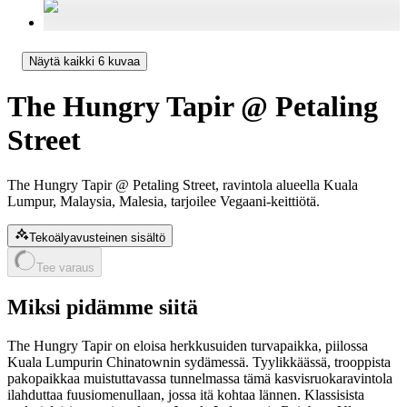
Näytä kaikki 6 kuvaa
The Hungry Tapir @ Petaling
Street
The Hungry Tapir @ Petaling Street, ravintola alueella Kuala
Lumpur, Malaysia, Malesia, tarjoilee Vegaani-keittiötä.
Tekoälyavusteinen sisältö
Tee varaus
Miksi pidämme siitä
The Hungry Tapir on eloisa herkkusuiden turvapaikka, piilossa
Kuala Lumpurin Chinatownin sydämessä. Tyylikkäässä, trooppista
pakopaikkaa muistuttavassa tunnelmassa tämä kasvisruokaravintola
ilahduttaa fuusiomenullaan, jossa itä kohtaa lännen. Klassisista