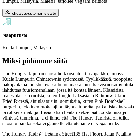
Lumpur, Malaysia, Malesia, tarjoilee Vegaani-keittiötä.
Tekoälyavusteinen sisältö
Naapurusto
Kuala Lumpur, Malaysia
Miksi pidämme siitä
The Hungry Tapir on eloisa herkkusuiden turvapaikka, piilossa
Kuala Lumpurin Chinatownin sydämessä. Tyylikkäässä, trooppista
pakopaikkaa muistuttavassa tunnelmassa tämä kasvisruokaravintola
ilahduttaa fuusiomenullaan, jossa itä kohtaa lännen. Klassisista
malesialaisista ruoista, kuten Jungle Laksasta ja Rainbow Ulam
Fried Ricestä, ainutlaatuisiin luomuksiin, kuten Pink Bombshell -
burgeriin, jokainen ruokalaji on täynnä tuoreita, paikallisia ainesosia
ja rohkeita makuja. Lisää tähän heidän kekseliäät cocktailinsa ja
viihtyisä tunnelma, ja ei ihme, että The Hungry Tapirista on tullut
suosittu paikka sekä vegaaneille että uteliaille ei-vegaaneille.
The Hungry Tapir @ Petaling Street
135 (1st Floor), Jalan Petaling,