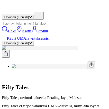
FI
Suomi (Finnish)
Haku
Kartta
Profiili
Käytä UMAIa yrityksessäsi
FI
Suomi (Finnish)
Fifty Tales
Fifty Tales, ravintola alueella Petaling Jaya, Malesia.
Fifty Tales ei tarjoa varauksia UMAI-alustalla, mutta alta löydät