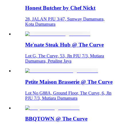
Honest Butcher by Chef Nickt
28, JALAN PJU 3/47, Sunway Damansara,
Kota Damansara
Me'nate Steak Hub @ The Curve
Lot G, The Curve, 53, Jln PJU 7/3, Mutiara
Damansara, Petaling Jaya
Petite Maison Brasserie @ The Curve
Lot No G88A, Ground Floor, The Curve, 6, Jln
PJU 7/3, Mutiara Damansara
BBQTOWN @ The Curve