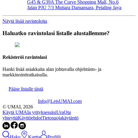
G45 & G39A The Curve Shopping Mall, No.6
Jalan PJU 7/3 Mutiara Damansara, Petaling Jaya
Näytä lisää ravintoloita
Haluatko ravintolasi listalle alustallemme?
Rekisteröi ravintolasi
Hanki lisää asiakkaita alan johtavalla ohjelmisto- ja
markkinointiratkaisulla.
Pääse listalle tästä
Info@LetsUMAI.com
© UMAI,
2026
Käytä UMAIa yrityksessäsi
Ura
Ota
yhteyttä
Käyttöehdot
Tietosuojakäytäntö
Haku
Kartta
Profiili