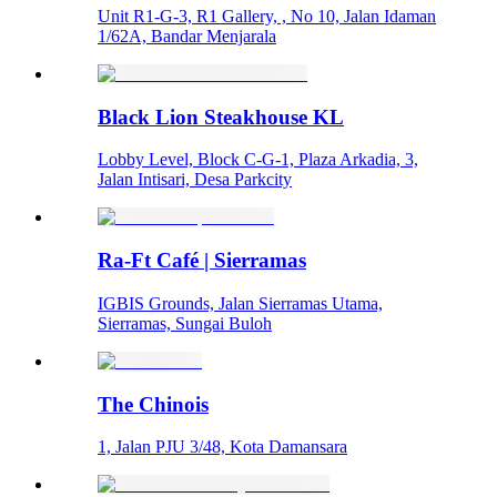
Unit R1-G-­3, R1 Gallery, , No 10, Jalan Idaman
1/62A, Bandar Menjarala
Black Lion Steakhouse KL
Lobby Level, Block C-G-1, Plaza Arkadia, 3,
Jalan Intisari, Desa Parkcity
Ra-Ft Café | Sierramas
IGBIS Grounds, Jalan Sierramas Utama,
Sierramas, Sungai Buloh
The Chinois
1, Jalan PJU 3/48, Kota Damansara