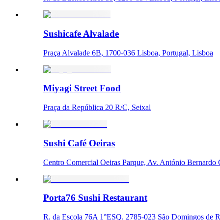
Sushicafe Alvalade
Praça Alvalade 6B, 1700-036 Lisboa, Portugal, Lisboa
Miyagi Street Food
Praça da República 20 R/C, Seixal
Sushi Café Oeiras
Centro Comercial Oeiras Parque, Av. António Bernardo 
Porta76 Sushi Restaurant
R. da Escola 76A 1°ESQ, 2785-023 São Domingos de Ran