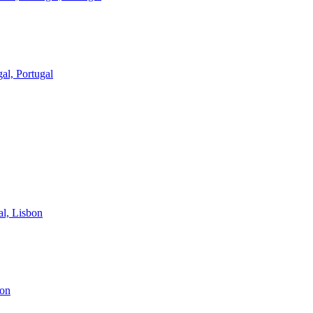
al, Portugal
l, Lisbon
bon