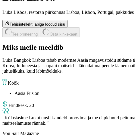
Luka Lisboa, restoran piirkonnas Lisboa, Lisbon, Portugal, pakkudes
Tehisintellekti abiga loodud sisu
Tee broneering
Osta kinkekaart
Miks meile meeldib
Luka Bangkok Lisboa tabab modernse Aasia mugavustoidu südame tähe
Korea, Indoneesia ja Jaapani maitseid – täiendatuna peente läänemaail
juhuslikuks, kuid läbimõelduks.
Köök
Aasia Fusion
Hind
kesk
.
20
Külastasime Lukat uusi lisandeid proovima ja me ei pidanud pettuma…
maitseelamuste rännak.
Vou Sair Magazine