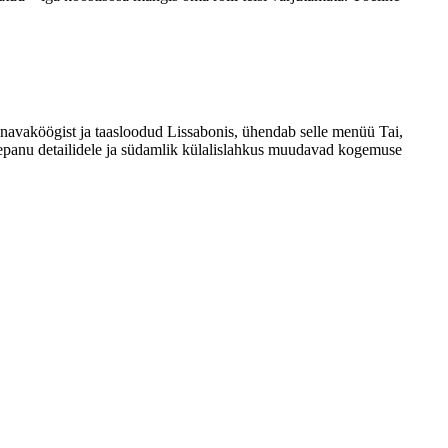
avaköögist ja taasloodud Lissabonis, ühendab selle menüü Tai,
helepanu detailidele ja südamlik külalislahkus muudavad kogemuse