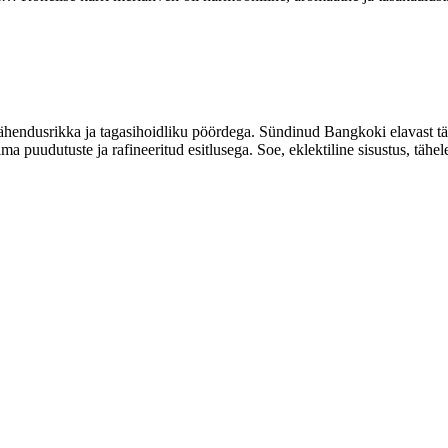
ndusrikka ja tagasihoidliku pöördega. Sündinud Bangkoki elavast tän
ma puudutuste ja rafineeritud esitlusega. Soe, eklektiline sisustus, tä