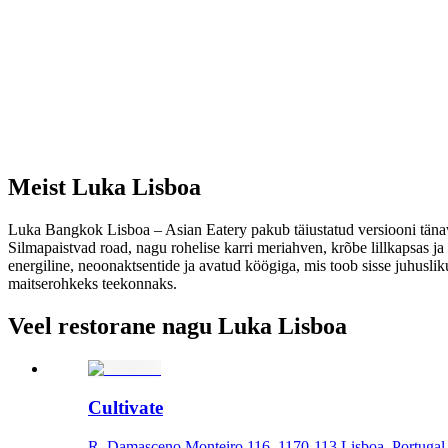
Meist
Luka Lisboa
Luka Bangkok Lisboa – Asian Eatery pakub täiustatud versiooni tänava
Silmapaistvad road, nagu rohelise karri meriahven, krõbe lillkapsas ja l
energiline, neoonaktsentide ja avatud köögiga, mis toob sisse juhuslik
maitserohkeks teekonnaks.
Veel restorane nagu Luka Lisboa
Cultivate
R. Damasceno Monteiro 116, 1170-113 Lisboa, Portugal