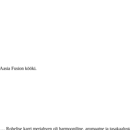
 Aasia Fusion kööki.
 Rohelise karri meriahven oli harmooniline, aromaatne ja tasakaalustat