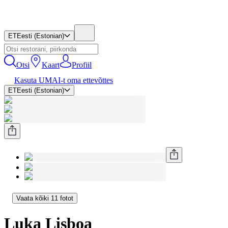
ET
Eesti (Estonian)
Otsi
Kaart
Profiil
Kasuta UMAI-t oma ettevõttes
ET
Eesti (Estonian)
Vaata kõiki 11 fotot
Luka Lisboa