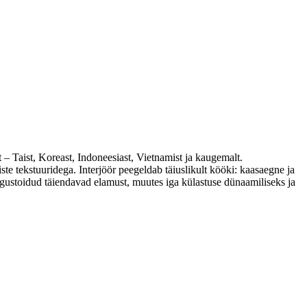
– Taist, Koreast, Indoneesiast, Vietnamist ja kaugemalt.
iste tekstuuridega. Interjöör peegeldab täiuslikult kööki: kaasaegne ja
magustoidud täiendavad elamust, muutes iga külastuse dünaamiliseks ja