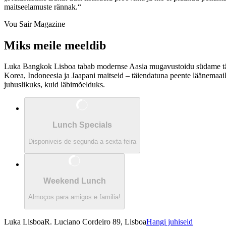
maitseelamuste rännak.
Vou Sair Magazine
Miks meile meeldib
Luka Bangkok Lisboa tabab modernse Aasia mugavustoidu südame tähe
Korea, Indoneesia ja Jaapani maitseid – täiendatuna peente läänemaail
juhuslikuks, kuid läbimõelduks.
Lunch Specials
Disponiveis de segunda a sexta-feira
Weekend Lunch
Almoços para amigos e familia!
Luka Lisboa
R. Luciano Cordeiro 89, Lisboa
Hangi juhiseid