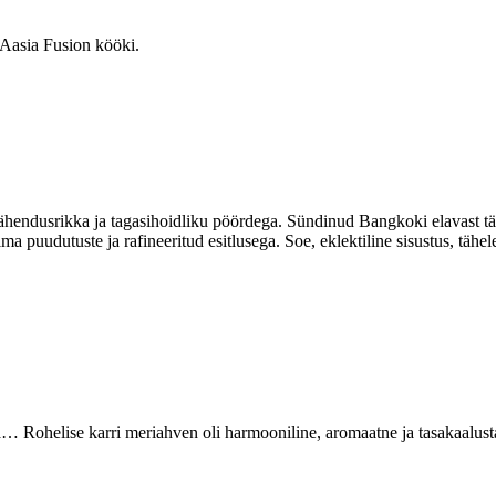
 Aasia Fusion kööki.
ndusrikka ja tagasihoidliku pöördega. Sündinud Bangkoki elavast tän
ma puudutuste ja rafineeritud esitlusega. Soe, eklektiline sisustus, tä
 Rohelise karri meriahven oli harmooniline, aromaatne ja tasakaalustat