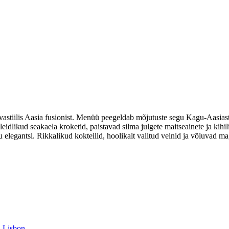
stiilis Aasia fusionist. Menüü peegeldab mõjutuste segu Kagu-Aasiast 
eidlikud seakaela kroketid, paistavad silma julgete maitseainete ja kihil
u elegantsi. Rikkalikud kokteilid, hoolikalt valitud veinid ja võluvad 
, Lisbon