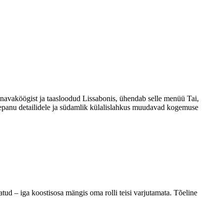
avaköögist ja taasloodud Lissabonis, ühendab selle menüü Tai,
helepanu detailidele ja südamlik külalislahkus muudavad kogemuse
ud – iga koostisosa mängis oma rolli teisi varjutamata. Tõeline