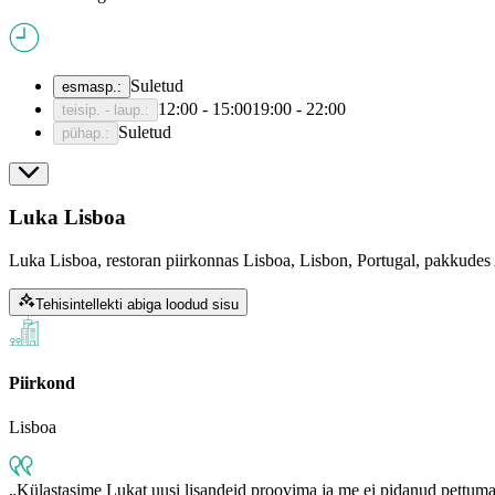
Suletud
esmasp.
:
12:00 - 15:00
19:00 - 22:00
teisip. - laup.
:
Suletud
pühap.
:
Luka Lisboa
Luka Lisboa, restoran piirkonnas Lisboa, Lisbon, Portugal, pakkudes
Tehisintellekti abiga loodud sisu
Piirkond
Lisboa
Külastasime Lukat uusi lisandeid proovima ja me ei pidanud pettuma…