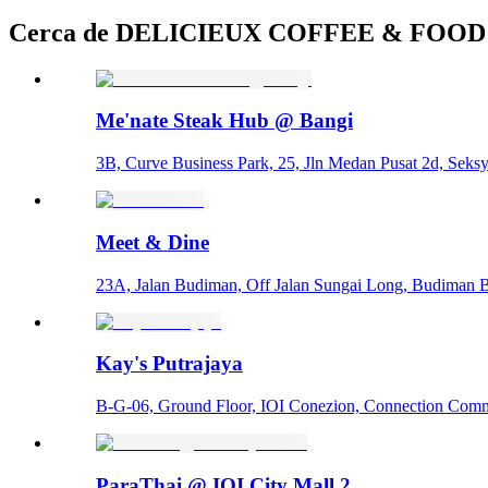
Cerca de DELICIEUX COFFEE & FOOD
Me'nate Steak Hub @ Bangi
3B, Curve Business Park, 25, Jln Medan Pusat 2d, Seks
Meet & Dine
23A, Jalan Budiman, Off Jalan Sungai Long, Budiman B
Kay's Putrajaya
B-G-06, Ground Floor, IOI Conezion, Connection Commerc
ParaThai @ IOI City Mall 2