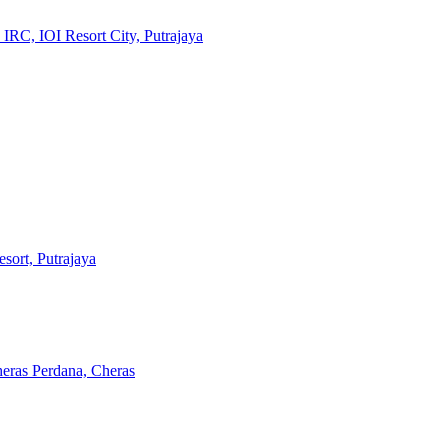
IRC, IOI Resort City, Putrajaya
sort, Putrajaya
eras Perdana, Cheras