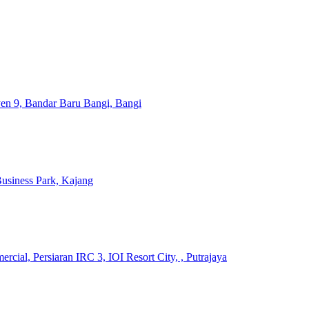
yen 9, Bandar Baru Bangi, Bangi
usiness Park, Kajang
ial, Persiaran IRC 3, IOI Resort City, , Putrajaya