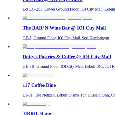
Lot LG-253, Lower Ground Floor, IOI City Mall, Lebuh 
The BAR°N Wine Bar @ IOI City Mall
GE-5, Ground Floor, IOI City Mall, Seri Kembangan
Dotty's Pastries & Coffee @ IOI City Mall
GE-3B, Ground Floor, IOI City Mall, Lebuh IRC, IOI Re
117 Coffee Dine
L1-01, The Netizen, Lebuh Utama Tun Hussein Onn, Ch
JIBRIL Bangi