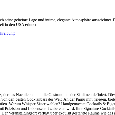
urch seine geheime Lage und intime, elegante Atmosphäre auszeichnet. 
zeit in den USA erinnert.
hreibung
tz, der das Nachtleben und die Gastronomie der Stadt neu definiert. Di
t von den besten Cocktailbars der Welt. An der Pärnu mnt gelegen, bietet
aßen. Warum Whisper Sister wählen? Handgemachte Cocktails & Eigenkr
it Präzision und Leidenschaft zubereitet wird. Ihre Signature-Cocktai
e: Der Veranstaltungsort verfügt über exquisit gestaltete Räume wie d