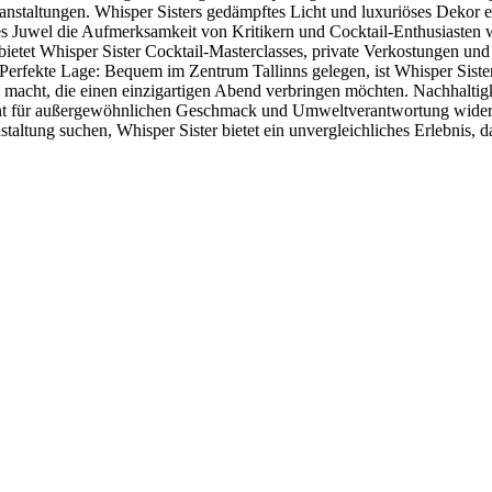
nstaltungen. Whisper Sisters gedämpftes Licht und luxuriöses Dekor e
es Juwel die Aufmerksamkeit von Kritikern und Cocktail-Enthusiasten w
s bietet Whisper Sister Cocktail-Masterclasses, private Verkostungen u
. Perfekte Lage: Bequem im Zentrum Tallinns gelegen, ist Whisper Siste
 macht, die einen einzigartigen Abend verbringen möchten. Nachhaltigke
 für außergewöhnlichen Geschmack und Umweltverantwortung widerspieg
taltung suchen, Whisper Sister bietet ein unvergleichliches Erlebnis, d