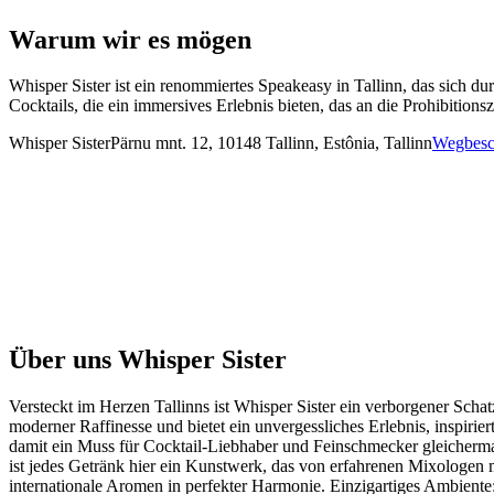
Warum wir es mögen
Whisper Sister ist ein renommiertes Speakeasy in Tallinn, das sich d
Cocktails, die ein immersives Erlebnis bieten, das an die Prohibitions
Whisper Sister
Pärnu mnt. 12, 10148 Tallinn, Estônia, Tallinn
Wegbesc
Über uns
Whisper Sister
Versteckt im Herzen Tallinns ist Whisper Sister ein verborgener Scha
moderner Raffinesse und bietet ein unvergessliches Erlebnis, inspirier
damit ein Muss für Cocktail-Liebhaber und Feinschmecker gleicherm
ist jedes Getränk hier ein Kunstwerk, das von erfahrenen Mixologen m
internationale Aromen in perfekter Harmonie. Einzigartiges Ambient