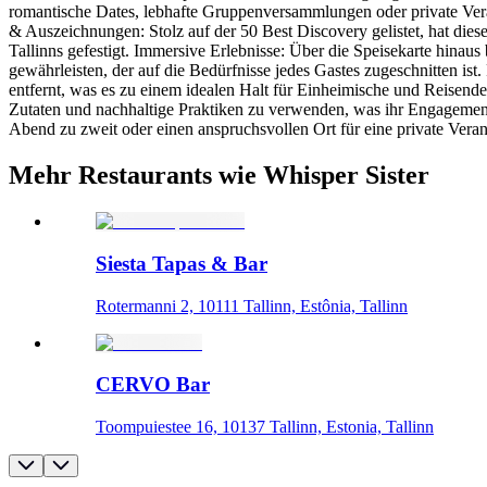
romantische Dates, lebhafte Gruppenversammlungen oder private Vera
& Auszeichnungen: Stolz auf der 50 Best Discovery gelistet, hat dies
Tallinns gefestigt. Immersive Erlebnisse: Über die Speisekarte hinau
gewährleisten, der auf die Bedürfnisse jedes Gastes zugeschnitten ist
entfernt, was es zu einem idealen Halt für Einheimische und Reisende
Zutaten und nachhaltige Praktiken zu verwenden, was ihr Engagement
Abend zu zweit oder einen anspruchsvollen Ort für eine private Verans
Mehr Restaurants wie Whisper Sister
Siesta Tapas & Bar
Rotermanni 2, 10111 Tallinn, Estônia, Tallinn
CERVO Bar
Toompuiestee 16, 10137 Tallinn, Estonia, Tallinn