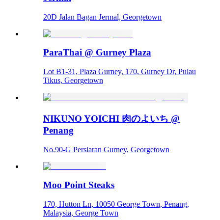
20D Jalan Bagan Jermal, Georgetown
ParaThai @ Gurney Plaza
Lot B1-31, Plaza Gurney, 170, Gurney Dr, Pulau
Tikus, Georgetown
NIKUNO YOICHI 肉のよいち @
Penang
No.90-G Persiaran Gurney, Georgetown
Moo Point Steaks
170, Hutton Ln, 10050 George Town, Penang,
Malaysia, George Town