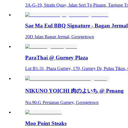
3A-G-19, Straits Quay, Jalan Seri Tg Pinang, Tanjung
Sae Ma Eul BBQ Signature - Bagan Jermal
20D Jalan Bagan Jermal, Georgetown
ParaThai @ Gurney Plaza
Lot B1-31, Plaza Gurney, 170, Gurney Dr, Pulau Tikus
NIKUNO YOICHI 肉のよいち @ Penang
No.90-G Persiaran Gurney, Georgetown
Moo Point Steaks