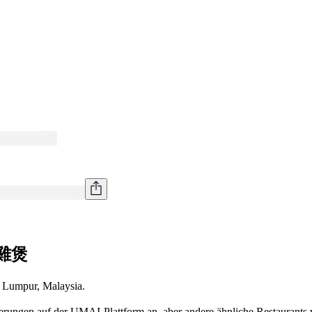
辣雞煲
umpur, Malaysia.
ngen auf der UMAI-Plattform an, aber andere ähnliche Restaur