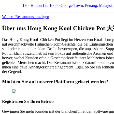
170, Hutton Ln, 10050 George Town, Penang, Malaysi
Weitere Restaurants anzeigen
Über uns
Hong Kong Kool Chicken P
Das Hong Kong KooL Chicken Pot liegt im Herzen von Kuala Lumpur und 
auf geschmackvolle Hühnchen-Topf-Gerichte, die bei Einheimischen u
sind oder eine mildere klare Brühe bevorzugen, die anpassbaren Sup
Pot wirklich auszeichnet, ist sein Fokus auf authentische Aromen un
hervor, wobei Kunden oft die Geschmackstiefe ihrer Mahlzeiten lobe
geliebten Menschen macht. Das Restaurant ist stolz darauf, lokal be
ihnen eine treue Anhängerschaft eingebracht. Egal, ob Sie ein schnell
der Gegend.
Möchten Sie auf unserer Plattform gelistet werden?
Registrieren Sie Ihren Betrieb
Gewinnen Sie mehr Kunden mit der branchenführenden Software un