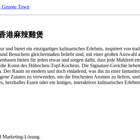
a, George Town
ot 大香港麻辣雞煲
bietet ein einzigartiges kulinarisches Erlebnis, inspiriert von tradit
nd Besuchern gleichermaßen beliebt sind, mit einer großen Auswahl an
penbasen bieten für jeden etwas und sorgen dafür, dass jede Mahlzeit
d die Kunst des Hühnchen-Topf-Kochens. Die Signature-Gerichte heben 
n. Der Raum ist modern und doch einladend, was ihn zu einer fantasti
zogene Zutaten zu verwenden, um die frischesten Aromen zu liefern, un
es, herzhaftes Essen oder ein lustiges, interaktives kulinarisches Erle
d Marketing-Lösung.