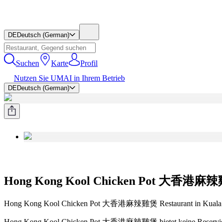
DE
Deutsch (German)
Suchen
Karte
Profil
Nutzen Sie UMAI in Ihrem Betrieb
DE
Deutsch (German)
Hong Kong Kool Chicken Pot 大香港麻
Hong Kong Kool Chicken Pot 大香港麻辣雞煲 Restaurant in Kuala L
Hong Kong Kool Chicken Pot 大香港麻辣雞煲 bietet keine Reservieru