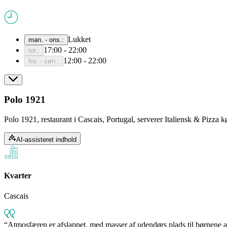
Lukket
man. - ons.
:
17:00 - 22:00
tor.
:
12:00 - 22:00
fre. - søn.
:
Polo 1921
Polo 1921, restaurant i Cascais, Portugal, serverer Italiensk & Pizza 
AI-assisteret indhold
Kvarter
Cascais
Atmosfæren er afslappet, med masser af udendørs plads til børnene at