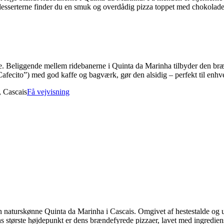
dt desserterne finder du en smuk og overdådig pizza toppet med chokol
e. Beliggende mellem ridebanerne i Quinta da Marinha tilbyder den brænd
fecito”) med god kaffe og bagværk, gør den alsidig – perfekt til enhver 
, Cascais
Få vejvisning
en naturskønne Quinta da Marinha i Cascais. Omgivet af hestestalde og
ns største højdepunkt er dens brændefyrede pizzaer, lavet med ingredie