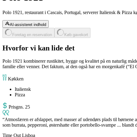
Polo 1921, restaurant i Cascais, Portugal, serverer Italiensk & Pizza 
AI-assisteret indhold
Foretag en reservation
Køb gavekort
Hvorfor vi kan lide det
Polo 1921 kombinerer rustikitet, hygge og kvalitet på en naturlig måd
familie eller venner. Det faktum, at den også har en morgenkafé (“El Ca
Køkken
Italiensk
Pizza
Pris
gns
.
25
Atmosfæren er afslappet, med masser af udendørs plads til børnene at
som burrata, pepperoni, østershatte eller portobello-svampe ... blan
Time Out Lisboa