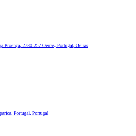
a Proença, 2780-257 Oeiras, Portugal, Oeiras
arica, Portugal, Portugal