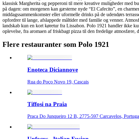
klassisk Margherita og pepperoni til mere kreative muligheder med b
på dagen: om morgenen kan gæsterne nyde “El Cafecito”, en charmerende
middagssammenkomster eller uformelle drinks på de udendørs terrasse
opfordrer til lange, afslappede måltider med familie og venner. Atmos
landskab kun en kort køretur fra Lissabon. Polo 1921 handler ikke k
oplevelse, fra aromaen af friskbagt pizza til den fredelige atmosfære, 
Flere restauranter som Polo 1921
Enoteca Diciannove
Rua do Poço Novo 19, Cascais
Tiffosi na Praia
Praça Do Junqueiro 12 B, 2775-597 Carcavelos, Portugal
Unfocus - Italian Fusion