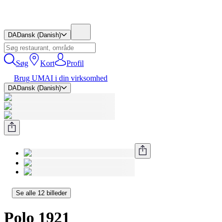
DA
Dansk (Danish)
Søg
Kort
Profil
Brug UMAI i din virksomhed
DA
Dansk (Danish)
Se alle 12 billeder
Polo 1921