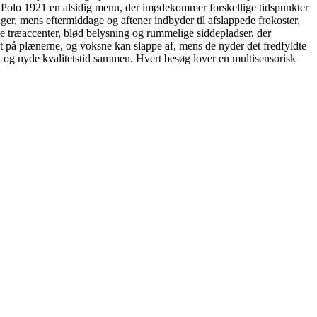
r Polo 1921 en alsidig menu, der imødekommer forskellige tidspunkter
er, mens eftermiddage og aftener indbyder til afslappede frokoster,
e træaccenter, blød belysning og rummelige siddepladser, der
it på plænerne, og voksne kan slappe af, mens de nyder det fredfyldte
 og nyde kvalitetstid sammen. Hvert besøg lover en multisensorisk