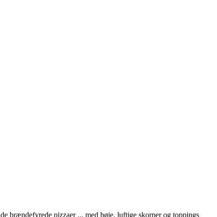
de brændefyrede pizzaer ... med høje, luftige skorper og toppings