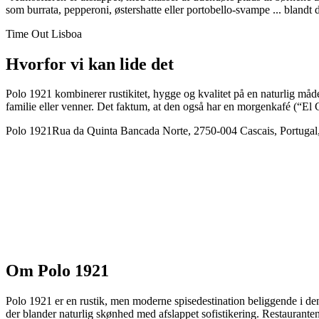
som burrata, pepperoni, østershatte eller portobello-svampe ... blan
Time Out Lisboa
Hvorfor vi kan lide det
Polo 1921 kombinerer rustikitet, hygge og kvalitet på en naturlig måd
familie eller venner. Det faktum, at den også har en morgenkafé (“El Ca
Polo 1921
Rua da Quinta Bancada Norte, 2750-004 Cascais, Portugal
Om
Polo 1921
Polo 1921 er en rustik, men moderne spisedestination beliggende i d
der blander naturlig skønhed med afslappet sofistikering. Restaurante