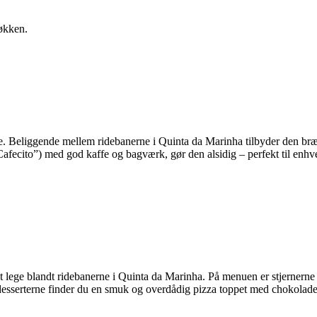
køkken.
e. Beliggende mellem ridebanerne i Quinta da Marinha tilbyder den brænd
fecito”) med god kaffe og bagværk, gør den alsidig – perfekt til enhver 
 lege blandt ridebanerne i Quinta da Marinha. På menuen er stjernerne 
dt desserterne finder du en smuk og overdådig pizza toppet med chokol