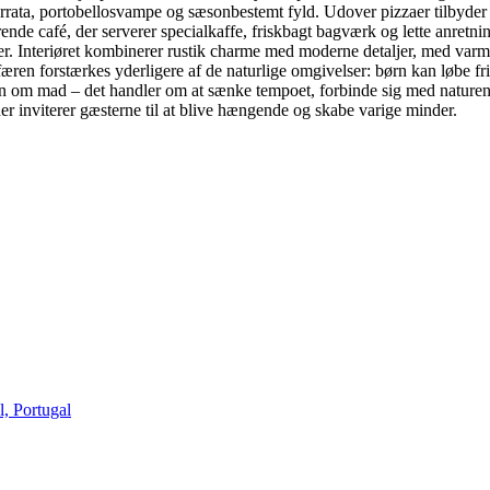
urrata, portobellosvampe og sæsonbestemt fyld. Udover pizzaer tilbyde
 café, der serverer specialkaffe, friskbagt bagværk og lette anretning
r. Interiøret kombinerer rustik charme med moderne detaljer, med varm
færen forstærkes yderligere af de naturlige omgivelser: børn kan løbe fr
un om mad – det handler om at sænke tempoet, forbinde sig med naturen
der inviterer gæsterne til at blive hængende og skabe varige minder.
, Portugal