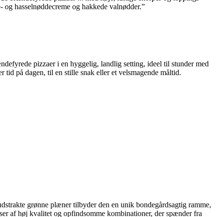
ade- og hasselnøddecreme og hakkede valnødder.
efyrede pizzaer i en hyggelig, landlig setting, ideel til stunder med
tid på dagen, til en stille snak eller et velsmagende måltid.
 udstrakte grønne plæner tilbyder den en unik bondegårdsagtig ramme,
nser af høj kvalitet og opfindsomme kombinationer, der spænder fra