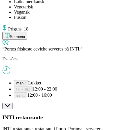
Latinamerikansk
Vegetarisk
Vegansk
Fusion
Pris
gns
.
18
Se menu
Portos friskeste ceviche serveres på INTI.
Evasões
Lukket
man.
:
12:00 - 22:00
tir. - lør.
:
12:00 - 16:00
søn.
:
INTI restaurante
INTI restaurante, restaurant i Porto, Portugal, serverer