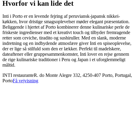
Hvorfor vi kan lide det
Inti i Porto er en levende fejring af peruviansk-japansk nikkei-
køkken, hvor dristige smagsoplevelser møder elegant præsentation.
Beliggende i hjertet af Porto kombinerer denne kulinariske perle de
friskeste ingredienser med et kreativt touch og tilbyder fremragende
retter som ceviche, tiradito og sushiruller. Med en slank, moderne
indretning og en indbydende atmosfære giver Inti en spiseoplevelse,
der er lige så stilfuld som den er lækker. Perfekt til madelskere,
dateaftener eller gruppesammenkomster, Inti lover en rejse gennem
de rige kulinariske traditioner i Peru og Japan i et uforglemmeligt
måltid.
INTI restaurante
R. do Monte Alegre 332, 4250-407 Porto, Portugal,
Porto
Få vejvisning