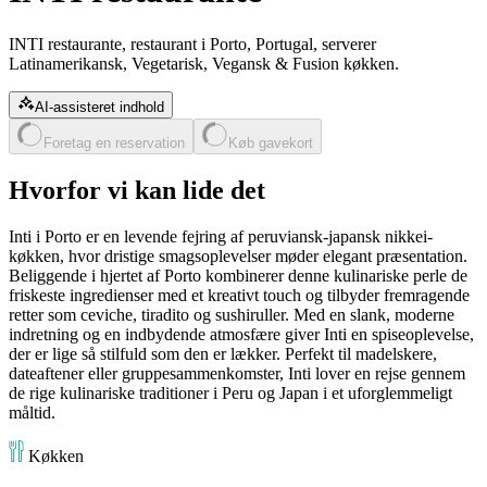
INTI restaurante, restaurant i Porto, Portugal, serverer
Latinamerikansk, Vegetarisk, Vegansk & Fusion køkken.
AI-assisteret indhold
Foretag en reservation
Køb gavekort
Hvorfor vi kan lide det
Inti i Porto er en levende fejring af peruviansk-japansk nikkei-
køkken, hvor dristige smagsoplevelser møder elegant præsentation.
Beliggende i hjertet af Porto kombinerer denne kulinariske perle de
friskeste ingredienser med et kreativt touch og tilbyder fremragende
retter som ceviche, tiradito og sushiruller. Med en slank, moderne
indretning og en indbydende atmosfære giver Inti en spiseoplevelse,
der er lige så stilfuld som den er lækker. Perfekt til madelskere,
dateaftener eller gruppesammenkomster, Inti lover en rejse gennem
de rige kulinariske traditioner i Peru og Japan i et uforglemmeligt
måltid.
Køkken