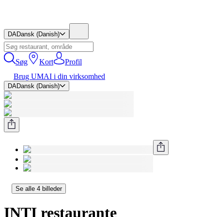
DA
Dansk (Danish)
Søg
Kort
Profil
Brug UMAI i din virksomhed
DA
Dansk (Danish)
Se alle 4 billeder
INTI restaurante