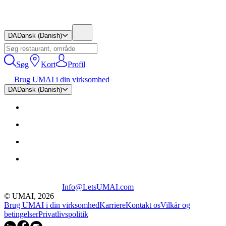
DA
Dansk (Danish)
Søg
Kort
Profil
Brug UMAI i din virksomhed
DA
Dansk (Danish)
Info@LetsUMAI.com
© UMAI,
2026
Brug UMAI i din virksomhed
Karriere
Kontakt os
Vilkår og
betingelser
Privatlivspolitik