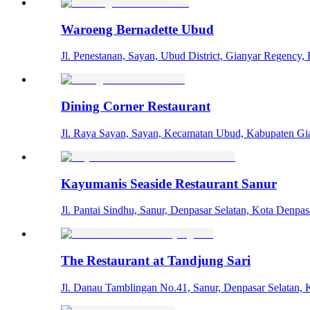
Waroeng Bernadette Ubud
Jl. Penestanan, Sayan, Ubud District, Gianyar Regency, 
Dining Corner Restaurant
Jl. Raya Sayan, Sayan, Kecamatan Ubud, Kabupaten Gi
Kayumanis Seaside Restaurant Sanur
Jl. Pantai Sindhu, Sanur, Denpasar Selatan, Kota Denpas
The Restaurant at Tandjung Sari
Jl. Danau Tamblingan No.41, Sanur, Denpasar Selatan, K