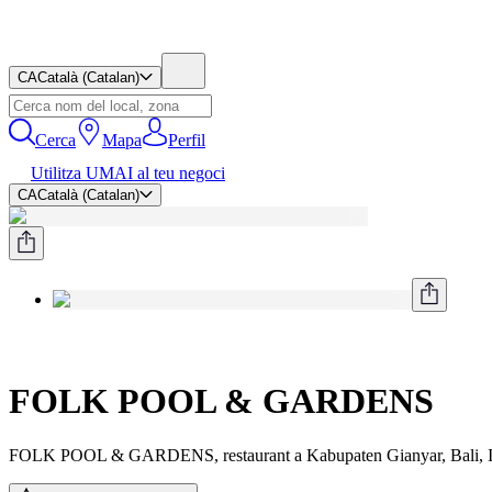
CA
Català (Catalan)
Cerca
Mapa
Perfil
Utilitza UMAI al teu negoci
CA
Català (Catalan)
FOLK POOL & GARDENS
FOLK POOL & GARDENS, restaurant a Kabupaten Gianyar, Bali, I