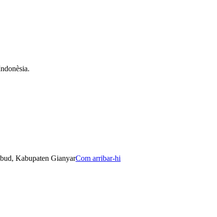
ndonèsia.
Ubud, Kabupaten Gianyar
Com arribar-hi