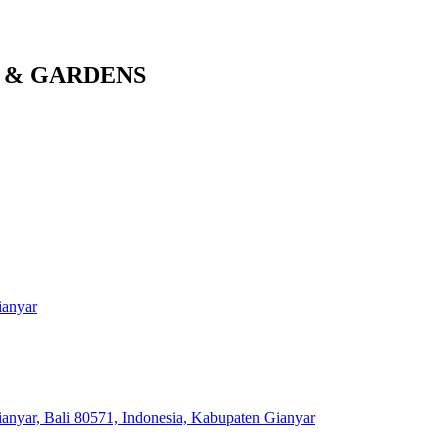
OL & GARDENS
ianyar
nyar, Bali 80571, Indonesia, Kabupaten Gianyar