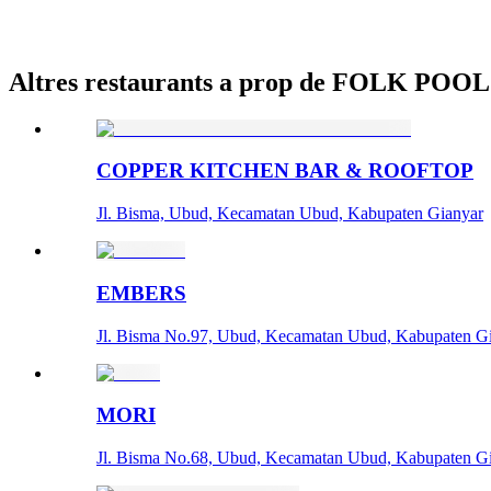
Altres restaurants a prop de FOLK PO
COPPER KITCHEN BAR & ROOFTOP
Jl. Bisma, Ubud, Kecamatan Ubud, Kabupaten Gianyar
EMBERS
Jl. Bisma No.97, Ubud, Kecamatan Ubud, Kabupaten G
MORI
Jl. Bisma No.68, Ubud, Kecamatan Ubud, Kabupaten Gia