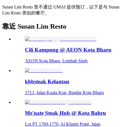
Susan Lim Resto 暂不通过 UMAI 提供预订，以下是与 Susan
Lim Resto 类似的餐厅。
靠近 Susan Lim Resto
Cili Kampung @ AEON Kota Bharu
AEON Kota Bharu, Lembah Sireh
kbbsteak Kelantan
2713, Jalan Kuala Krai, Bandar Kota Bharu
Me'nate Steak Hub @ Kota Bahru
Lot PT 1769-1770, Al Khatiri Point, Jalan