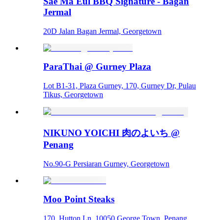
Sae Ma Eul BBQ Signature - Bagan
Jermal
20D Jalan Bagan Jermal, Georgetown
ParaThai @ Gurney Plaza
Lot B1-31, Plaza Gurney, 170, Gurney Dr, Pulau
Tikus, Georgetown
NIKUNO YOICHI 肉のよいち @
Penang
No.90-G Persiaran Gurney, Georgetown
Moo Point Steaks
170, Hutton Ln, 10050 George Town, Penang,