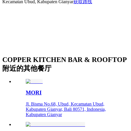
Kecamatan Ubud, Kabupaten Gianyar
获取路线
COPPER KITCHEN BAR & ROOFTOP
附近的其他餐厅
MORI
Jl. Bisma No.68, Ubud, Kecamatan Ubud,
Kabupaten Gianyar, Bali 80571, Indonesia,
Kabupaten Gianyar