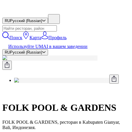
RU
Русский (Russian)
Поиск
Карта
Профиль
Используйте UMAI в вашем заведении
RU
Русский (Russian)
FOLK POOL & GARDENS
FOLK POOL & GARDENS, ресторан в Kabupaten Gianyar,
Bali, Индонезия.