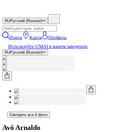
RU
Русский (Russian)
Поиск
Карта
Профиль
Используйте UMAI в вашем заведении
RU
Русский (Russian)
Смотреть все 6 фото
Avô Arnaldo