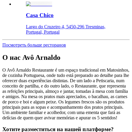
Casa Chico
Largo do Cruzeiro 4, 5450-296 Tresminas,
Portugal, Portugal
Посмотреть больше ресторанов
О нас
Avô Arnaldo
O Avô Arnaldo Restaurante é um espaço tradicional em Matosinhos,
de cozinha Portuguesa, onde tudo está preparado ao detalhe para lhe
oferecer duas experiências distintas. De um lado a Petiscaria, num
conceito de partilha, e do outro lado, o Restaurante, que representa
as refeições principais, almoço e jantar, tomadas à mesa com família
e amigos. Na mesa os pratos mais apreciados, o bacalhau, as carnes
de porco e boi e algum peixe. Os legumes frescos são os produtos
principais para as sopas e acompanhamento dos pratos principais.
Um ambiente familiar e acolhedor, com uma ementa que fará as
delícias de quem quer avivar memórias e apurar os 5 sentidos!
Хотите разместиться на нашей платформе?