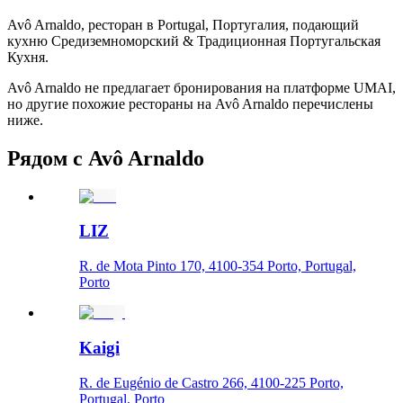
Avô Arnaldo, ресторан в Portugal, Португалия, подающий
кухню Средиземноморский & Традиционная Португальская
Кухня.
Avô Arnaldo не предлагает бронирования на платформе UMAI,
но другие похожие рестораны на Avô Arnaldo перечислены
ниже.
Рядом с Avô Arnaldo
LIZ
R. de Mota Pinto 170, 4100-354 Porto, Portugal,
Porto
Kaigi
R. de Eugénio de Castro 266, 4100-225 Porto,
Portugal, Porto