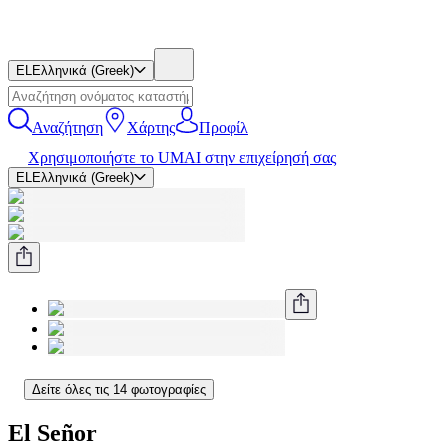
EL
Ελληνικά (Greek)
Αναζήτηση
Χάρτης
Προφίλ
Χρησιμοποιήστε το UMAI στην επιχείρησή σας
EL
Ελληνικά (Greek)
Δείτε όλες τις 14 φωτογραφίες
El Señor